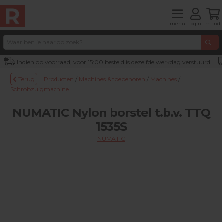
menu
login
mand
Indien op voorraad, voor 15:00 besteld is dezelfde werkdag verstuurd
Terug
Producten
/
Machines & toebehoren
/
Machines
/
Schrobzuigmachine
NUMATIC Nylon borstel t.b.v. TTQ
1535S
NUMATIC