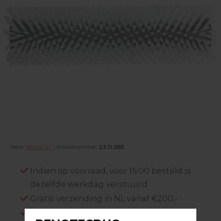
Merk:
NUMATIC
| Artikelnummer:
23.11.055
Indien op voorraad, voor 15:00 besteld is
dezelfde werkdag verstuurd.
Gratis verzending in NL vanaf €200,-
Log in om prijzen te zien.