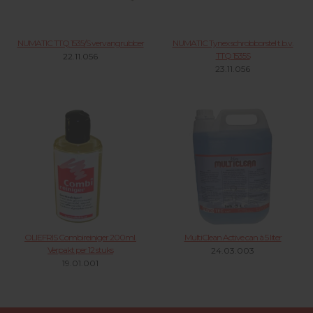
NUMATIC TTQ 1535/S vervangrubber
NUMATIC Tynex schrobborstel t.b.v.
TTQ 1535S
22.11.056
23.11.056
OLIEFRIS Combireiniger 200ml.
MultiClean Active can à 5 liter
Verpakt per 12 stuks
24.03.003
19.01.001