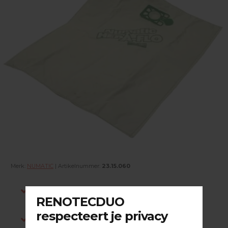
Merk:
NUMATIC
| Artikelnummer:
23.15.060
Indien op voorraad, voor 15:00 besteld is
dezelfde werkdag verstuurd.
Gratis verzending in NL vanaf €200,-