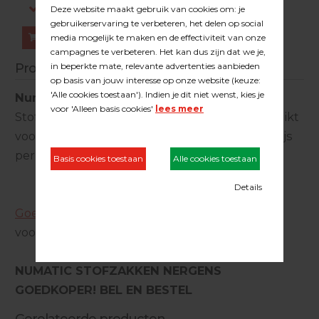
Log in om prijzen te zien.
Bestellen
Productinformatie
Numatic stofzakken
Stofzakken Numatic NVM-4BH Hepaflo geschikt
voor de NTD/NDD-750/900. Verpakt per 10, prijs
per 10 stofzakken
Goedkope Numatic fijnstofzakken
voor in de Numatic NDD900
NUMATIC STOFZAKKEN NERGENS
GOEDKOPER! BEL EN BESTEL