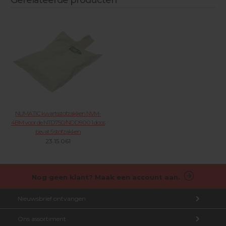
Gerelateerde producten
NUMATIC kwartsstofzakken NVM-
4BM voor de NTD750/NDD900 1 doos
bevat 5 stofzakken
23.15.061
Nog geen klant? Maak een account aan.
Nieuwsbrief ontvangen
Ons assortiment
Aanmelden nieuwsbrief