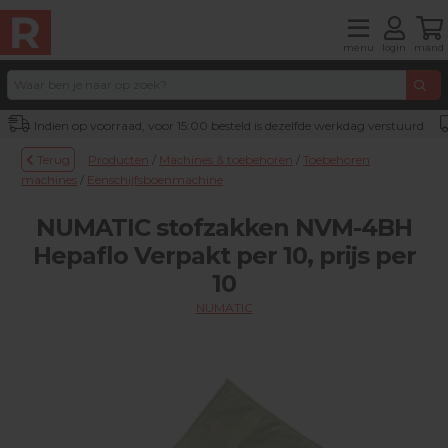
menu
login
mand
Indien op voorraad, voor 15:00 besteld is dezelfde werkdag verstuurd
Terug
Producten
/
Machines & toebehoren
/
Toebehoren
machines
/
Eenschijfsboenmachine
NUMATIC stofzakken NVM-4BH
Hepaflo Verpakt per 10, prijs per
10
NUMATIC