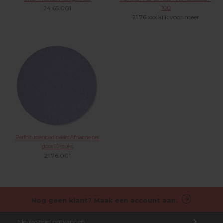
100
24.65.001
21.76.xxx klik voor meer
Perfo tussenpad paars Afname per
doos 10 stuks
21.76.001
Nog geen klant? Maak een account aan.
Nieuwsbrief ontvangen