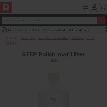
menu
login
mand
Indien op voorraad, voor 15:00 besteld is dezelfde werkdag verstuurd
Terug
Producten
/
Parketolie & parketlak
/
Parketlak
/
STEP
Parketlak
STEP Polish mat 1 liter
STEP