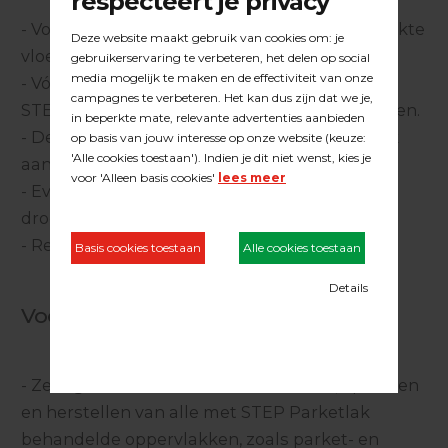
- Voor het herstellen en beschermen van gelakte
vloeren.
- Vóór een onderhoudsbeurt, altijd eerst met
STEP Intensief Reiniger #9200 grondig reinigen.
- De polish onverdund met een vochtige doek
aanbrengen.
- Eventueel kruiselings een tweede laag na
droging (minimaal 1 uur) aanbrengen.
- Rendement: 40-60 m2/l.
Voor de eindgebruiker:
- Zeer geschikt voor het onderhouden, opfrissen
en herstellen van alle met STEP Parketlak
behandelde oppervlakken, zoals parket- en