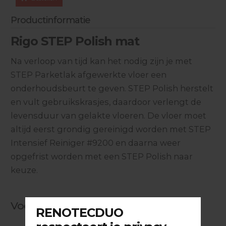
Productinformatie
Rigo STEP Polish mat
Na verloop van tijd kan het nodig zijn je met
STEP Parketlak afgewerkte vloer een
onderhoudsbeurt te geven. STEP Polish herstelt
en vult gebruikskrasjes, daardoor verlengt de
levensduur van gelakte vloeren. De vloer moet
altijd eerst grondig gereinigd worden met STEP
Intensief Reiniger #9200 en daarna weer
opgefrist worden met een STEP Polish naar
keuze.
Voor de verwerker: