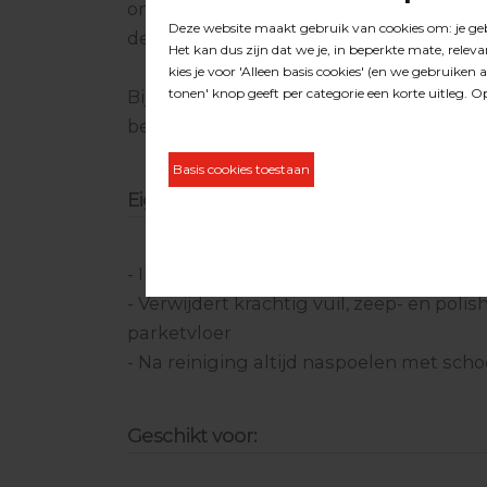
onderhoudsolie aan te brengen, zodat 
de hoge mate van bescherming kan bied
Bij uitzonderlijke gevallen / achterstal
beste advies.
Eigenschappen
- Intensieve reiniger als voorbereiding
- Verwijdert krachtig vuil, zeep- en poli
parketvloer
- Na reiniging altijd naspoelen met sch
Geschikt voor: