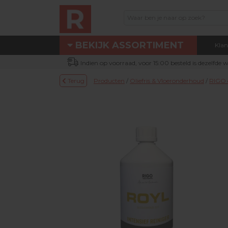
BEKIJK ASSORTIMENT
Klan
Assortiment
Indien op voorraad, voor 15:00 besteld is dezelfde
Eigen technische dienst
Terug
Producten
/
Oliefris & Vloeronderhoud
/
RIGO 
Nieuw bij Renotec Duo
Actie / Outlet producten
Machines & toebehoren
Occasion machines
DUOLINE® producten
Schuur- & verbruiksmateriaal
Parketolie & parketlak
Oliefris & Vloeronderhoud