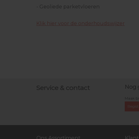
- Geoliede parketvloeren
Klik hier voor de onderhoudswijzer
Nog 
Service & contact
Maak bi
Regist
Ons Assortiment
Klant