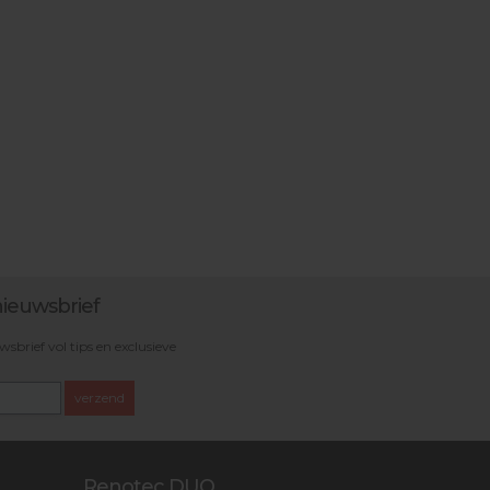
ieuwsbrief
brief vol tips en exclusieve
verzend
Renotec DUO