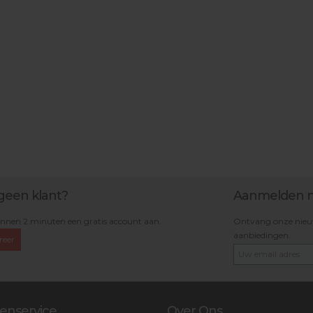
geen klant?
Aanmelden n
nnen 2 minuten een gratis account aan.
Ontvang onze nieuws
aanbiedingen.
reer
enservice
Over Ons