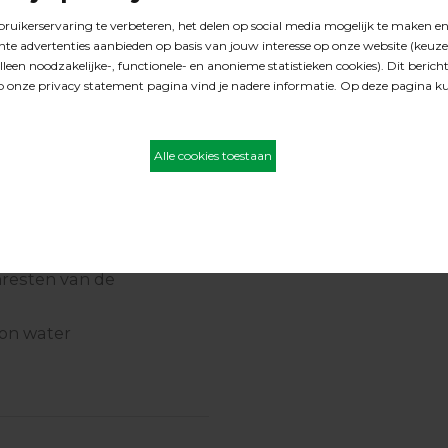
de parketvloer wederom
en die je gewend bent.
lig onderhoud: Vraag ons
 op onderhoudsolie
shresten van de
oon water