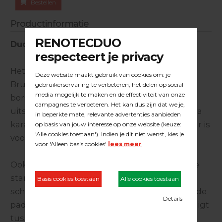
Bestellen
Productinformatie
Duoline Speed Brush Pad
Het schuurbeeld van de Duoline Speed
Brushpad laat zich omschrijven als een licht
borstelende / uitnervende werking. Dit is een
uitstraling die aan de houten parketvloer éxtra
karakter toevoegt, waarna de vloer direct klaar is
voor afwerking met (kleur) olie of lak.
Ook zorgt deze open structuur voor een hoge
standtijd van de schuurvezel en wordt
schuurstof perfect afgevoerd. Het abrasief in de
pad is vergelijkbaar met een korrelgrofte die ligt
tussen korrel 80 en 100.