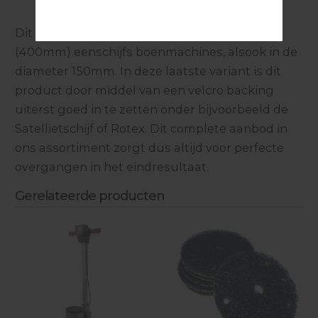
Dit product is verkrijgbaar voor de 16 inch
(400mm) eenschijfs boenmachines, alsook in de
diameter 150mm. In deze laatste variant is dit
product door middel van een velcro backing
uiterst goed in te zetten onder bijvoorbeeld de
Satellietschijf of Rotex. Dit complete aanbod in
ons assortiment zorgt dus altijd voor perfecte
overgangen in het eindresultaat.
Gerelateerde producten