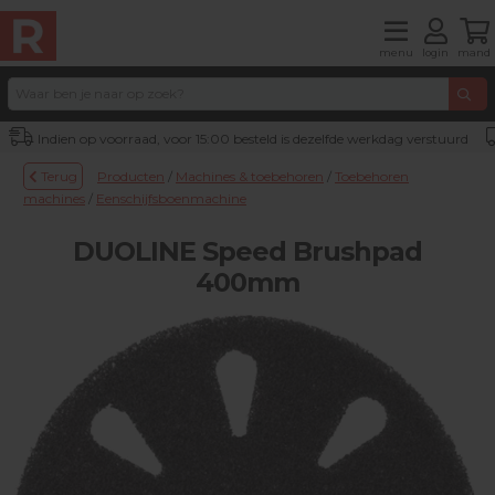
menu
login
mand
Indien op voorraad, voor 15:00 besteld is dezelfde werkdag verstuurd
Terug
Producten
/
Machines & toebehoren
/
Toebehoren
machines
/
Eenschijfsboenmachine
DUOLINE Speed Brushpad
400mm