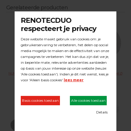
Gerelateerde producten
NUMATIC Boenmachine HFM1515R
DUOLINE aandrijfschijf compleet Ø
400 mm.
22.11.071
23.46.001