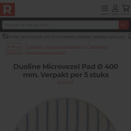
menu
login
mand
Indien op voorraad, voor 15:00 besteld is dezelfde werkdag verstuurd
Terug
Producten
/
Machines & toebehoren
/
Toebehoren
machines
/
Eenschijfsboenmachine
Duoline Microvezel Pad Ø 400
mm. Verpakt per 5 stuks
DUOLINE