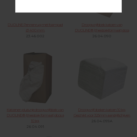
DUOLINE Pennenrug met foampad
Droogwrijfdoek katoen van
Ø 400 mm.
DUOLINE® (theedoekformaat) doos
23.46.002
26.04.090
Katoenen pluisvrije droogwrijfdoek van
Droogwrijf doeken katoen 10 kg.
DUOLINE® (theedoek formaat) doos à
Geschikt voor 325mm aandrijfschijven.
10 kg.
26.04.099A
26.04.091