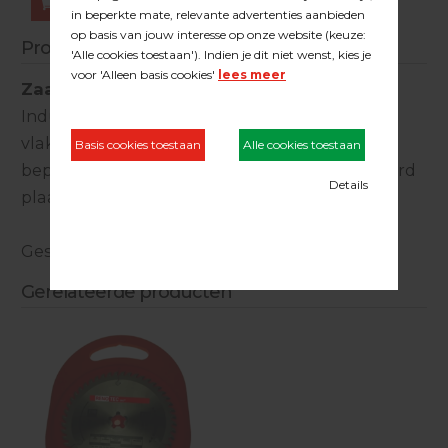
Bestellen
Productinformatie
Zaagblad HW 250x30x60t
Industriële HW platenzaag met trapezium-
vlaktanden. Geschikt voor één of tweezijdig
beplakte plaatmaterialen of fineer gelamineerd
plaatmateriaal en kunststoffen.
Geschikt voor de Festool CS70 zaagtafel.
Gerelateerde producten