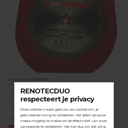
Artikelnummer:
23.10.040
Indien op voorraad, voor 15:00 besteld is
dezelfde werkdag verstuurd.
Gratis verzending in NL vanaf €200,-
Log in om prijzen te zien.