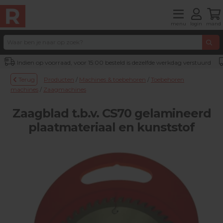
menu
login
mand
Indien op voorraad, voor 15:00 besteld is dezelfde werkdag verstuurd
Terug
Producten
/
Machines & toebehoren
/
Toebehoren
machines
/
Zaagmachines
Zaagblad t.b.v. CS70 gelamineerd
plaatmateriaal en kunststof