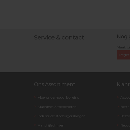
Nog 
Service & contact
Maak bi
Regist
Ons Assortiment
Klant
Vloeronderhoud & oliefris
Acco
Machines & toebehoren
Beste
Industriele stofzuigerslangen
Bezo
Aandrijfschijven
Retou