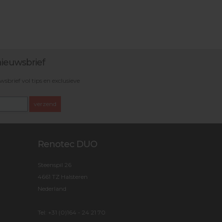
ieuwsbrief
brief vol tips en exclusieve
verzend
Renotec DUO
Steenspil 26
4661 TZ Halsteren
Nederland
Tel:
+31 (0)164 - 24 21 70