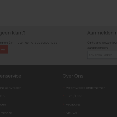
geen klant?
Aanmelden n
nnen 2 minuten een gratis account aan.
Ontvang onze nieuws
aanbiedingen.
reer
enservice
Over Ons
unt aanvragen
Verantwoord ondernemen
llen
Film / Foto
rgen
Vacatures
rservice
Nieuws