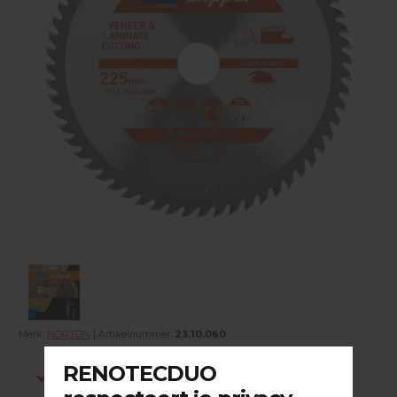
Merk:
NORTON
| Artikelnummer:
23.10.060
Indien op voorraad, voor 15:00 besteld is