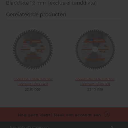
Bladdikte 1,6 mm. (exclusief tanddikte)
Gerelateerde producten
ZAAGBLAD NORTON t.b.v
ZAAGBLAD NORTON t.b.v.
Laminaat - Ø160-48T
Laminaat - Ø216-60T
23.10.058
23.10.059
Nog geen klant? Maak een account aan.
Nieuwsbrief ontvangen