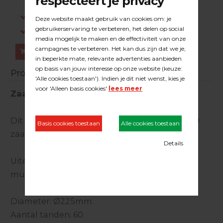
dezelfde werkdag verstuurd.
Gratis verzending in NL vanaf €200,-
Log in om prijzen te zien.
Bestellen
Productinformatie
Zaagblad Norton Clipper
Dit zaagblad is geschikt voor de Festool CS 70
zaagtafel
Uitermate geschikt voor het zagen laminaat,
multiplex en melamine.
Diameter: Ø225mm.
Aantal tanden: 60