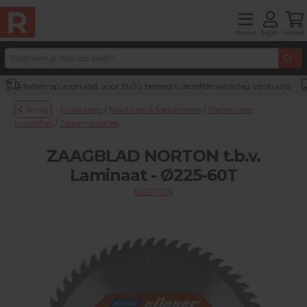
menu
login
mand
Indien op voorraad, voor 15:00 besteld is dezelfde werkdag verstuurd
Terug
Producten
/
Machines & toebehoren
/
Toebehoren
machines
/
Zaagmachines
ZAAGBLAD NORTON t.b.v.
Laminaat - Ø225-60T
NORTON