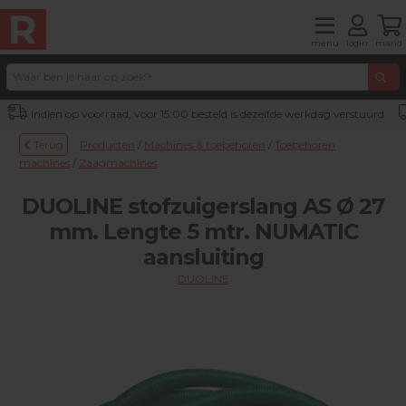
menu
login
mand
Indien op voorraad, voor 15:00 besteld is dezelfde werkdag verstuurd
Terug
Producten
/
Machines & toebehoren
/
Toebehoren
machines
/
Zaagmachines
DUOLINE stofzuigerslang AS Ø 27
mm. Lengte 5 mtr. NUMATIC
aansluiting
DUOLINE