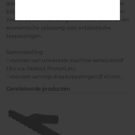
goede mechanische eigenschappen met super
blijvende antistatische eigenschappen en geen
zwarte vlekken. De slang is een zeer efficiënte en
economische oplossing voor antistatische
toepassingen.
Samenstelling:
- voorzien van universele machine-aansluitmof
t.b.v. o.a. Festool, Protool, etc.
- voorzien van vrije draaikoppelingen Ø 41 mm.
Gerelateerde producten