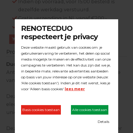
Indien op voorraad, voor 15:00 besteld is
dezelfde werkdag verstuurd.
Gratis verzending in NL vanaf €200,-
Log in om prijzen te zien.
Bestellen
Productinformatie
Duoline stofzuigerslang Numatic
Antistatische kunststof stofslang ten behoeve
van Numatic NDD 900(A).
Deze Duoline stofzuigerslang heeft een
electrische weerstand <108 Ohm dankzij het
unieke ontwerp van de slang.
Deze Duoline stofzuigerslang combineert zeer