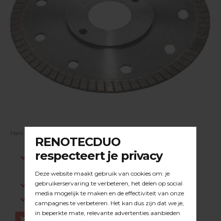
Merk:
BEPO
| Artikelnummer:
23.39.003
Indien op voorraad, voor 15:00 besteld is
dezelfde werkdag verstuurd.
Gratis verzending in NL vanaf €200,-
Log in om prijzen te zien.
Bestellen