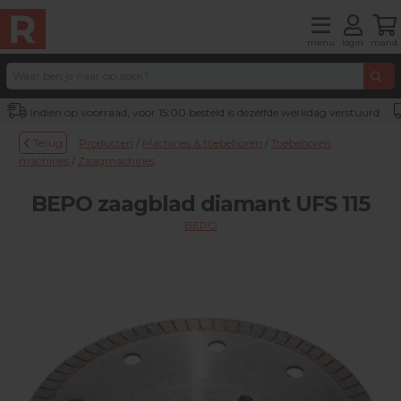
menu
login
mand
Indien op voorraad, voor 15:00 besteld is dezelfde werkdag verstuurd
Terug
Producten
/
Machines & toebehoren
/
Toebehoren
machines
/
Zaagmachines
BEPO zaagblad diamant UFS 115
BEPO