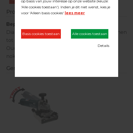
Productinformatie
Bepo zaagblad diamant
Diamant zaagblad voor tegels en stalen kozijnen
tot 2 mm. (geen aluminium).
Oud model (ovale gaatjes) voor gebruik van
nokkensleutel.
Gerelateerde producten