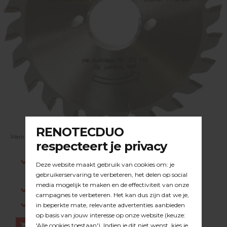
Merk:
BEPO
| Artikelnummer:
23.39.020
Indien op voorraad, voor 15:00 besteld is
dezelfde werkdag verstuurd.
Gratis verzending in NL vanaf €200,-
Log in om prijzen te zien.
Bestellen