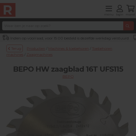
menu
login
mand
Indien op voorraad, voor 15:00 besteld is dezelfde werkdag verstuurd
Terug
Producten
/
Machines & toebehoren
/
Toebehoren
machines
/
Zaagmachines
BEPO HW zaagblad 16T UFS115
BEPO