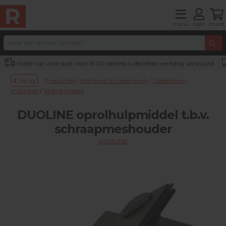
menu
login
mand
Indien op voorraad, voor 15:00 besteld is dezelfde werkdag verstuurd
Terug
Producten
/
Machines & toebehoren
/
Toebehoren
machines
/
Vloerstrippers
DUOLINE oprolhulpmiddel t.b.v.
schraapmeshouder
DUOLINE