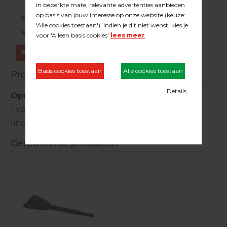
dezelfde werkdag verstuurd.
Gratis verzending in NL vanaf €200,-
Log in om prijzen te zien.
Bestellen
Productinformatie
Oprolhulpmiddel tbv schraapmeshouder
- voor het verwijderen van tapijt, vinyl, PVC,
linoleum
Gerelateerde producten