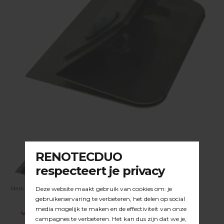
Merk:
DUOLINE
| Artikelnummer:
23.33.048
Indien op voorraad, voor 15:00 besteld is