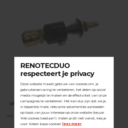
Merk:
DUOLINE
| Artikelnummer:
23.33.038