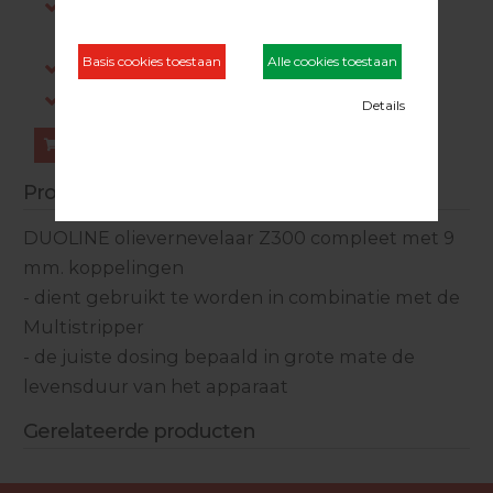
Indien op voorraad, voor 15:00 besteld is
dezelfde werkdag verstuurd.
Gratis verzending in NL vanaf €200,-
Log in om prijzen te zien.
Bestellen
Productinformatie
DUOLINE olievernevelaar Z300 compleet met 9
mm. koppelingen
- dient gebruikt te worden in combinatie met de
Multistripper
- de juiste dosing bepaald in grote mate de
levensduur van het apparaat
Gerelateerde producten