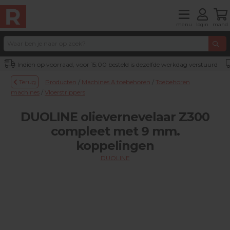
menu
login
mand
Indien op voorraad, voor 15:00 besteld is dezelfde werkdag verstuurd
Terug
Producten
/
Machines & toebehoren
/
Toebehoren
machines
/
Vloerstrippers
DUOLINE olievernevelaar Z300
compleet met 9 mm.
koppelingen
DUOLINE