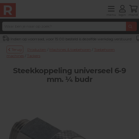
menu
login
mand
Indien op voorraad, voor 15:00 besteld is dezelfde werkdag verstuurd
Terug
Producten
/
Machines & toebehoren
/
Toebehoren
machines
/
Tackers
Steekkoppeling universeel 6-9
mm. ¼ budr