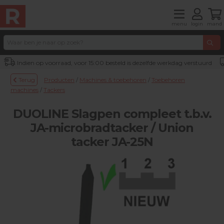
menu
login
mand
Indien op voorraad, voor 15:00 besteld is dezelfde werkdag verstuurd
Terug
Producten
/
Machines & toebehoren
/
Toebehoren
machines
/
Tackers
DUOLINE Slagpen compleet t.b.v.
JA-microbradtacker / Union
tacker JA-25N