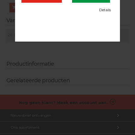
Bestellen
Varianten
BOSTITCH stalen T-nagels 2,5 x 25 mm. Verpakt per
20.01.001
14.000 stuks
Productinformatie
Gerelateerde producten
Nog geen klant? Maak een account aan.
Nieuwsbrief ontvangen
Ons assortiment
Aanmelden nieuwsbrief