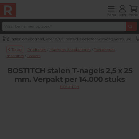
menu
login
mand
Indien op voorraad, voor 15:00 besteld is dezelfde werkdag verstuurd
Terug
Producten
/
Machines & toebehoren
/
Toebehoren
machines
/
Tackers
BOSTITCH stalen T-nagels 2,5 x 25
mm. Verpakt per 14.000 stuks
BOSTITCH