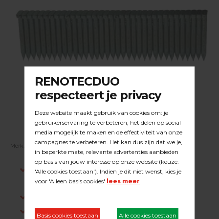
Merk:
BOSTITCH
| Artikelnummer:
20.01BOSTITCH STALEN T-NA
Indien op voorraad, voor 15:00 besteld is
dezelfde werkdag verstuurd.
Gratis verzending in NL vanaf €200,-
Log in om prijzen te zien.