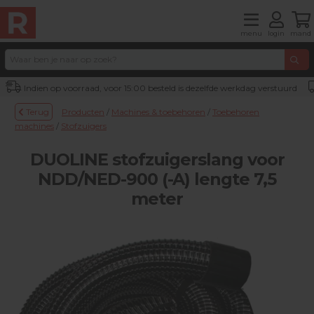
menu
login
mand
Indien op voorraad, voor 15:00 besteld is dezelfde werkdag verstuurd
Terug
Producten
/
Machines & toebehoren
/
Toebehoren
machines
/
Stofzuigers
DUOLINE stofzuigerslang voor
NDD/NED-900 (-A) lengte 7,5
meter