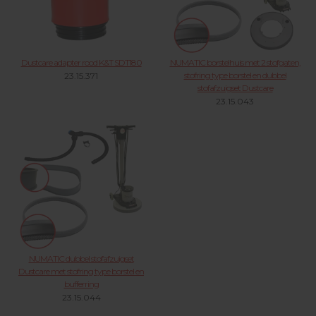
Dustcare adapter rood K&T SDT180
NUMATIC borstelhuis met 2 stofgaten,
stofring type borstel en dubbel
23.15.371
stofafzuigset Dustcare
23.15.043
NUMATIC dubbel stofafzuigset
Dustcare met stofring type borstel en
bufferring
23.15.044