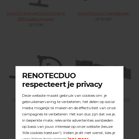
NUMATIC Stofzuiger NED900 met kit
NUMATIC tas incl. 4 koppelstukken
BB5 (Duoline upgraded)
23.15.067
22.11.016
NUMATIC dubbel stofafzuigset
DUSTCARE verlengkoppeling Ø 51
Dustcare
mm
23.15.077
23.15.078