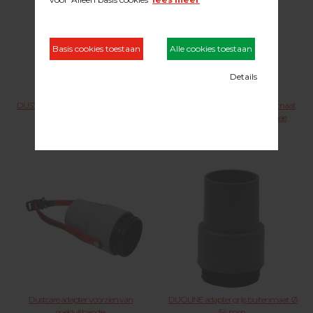
DUSTCARE adapter grijs buitenmaat
Dustcare adapter blauw buitenmaat
Ø 54 mm.
Ø 38 mm. en universele flexibele
aansluitmof
23.15.068
23.15.069
Dustcare adapter voorzien van
DUOLINE adapter grijs buitenmaat Ø
snelsluitbandje
54 mm.