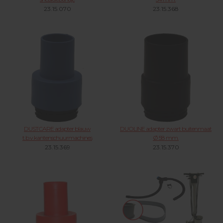
23.15.070
23.15.368
DUSTCARE adapter blauw
DUOLINE adapter zwart buitenmaat
t.b.v.kantenschuurmachines
Ø 58 mm.
23.15.369
23.15.370