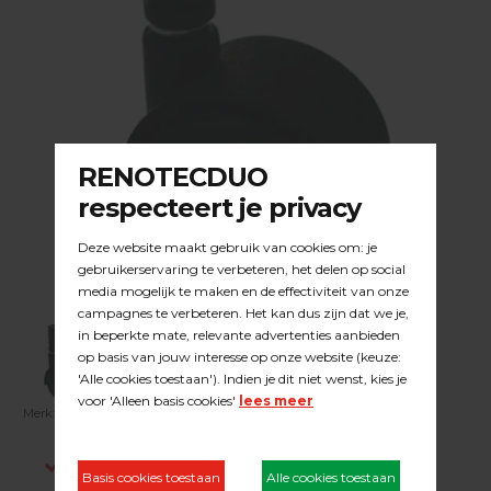
Merk:
DUOLINE
| Artikelnummer:
23.25.012
Indien op voorraad, voor 15:00 besteld is