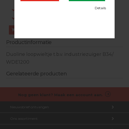
dezelfde werkdag verstuurd.
Gratis verzending in NL vanaf €200,-
Log in om prijzen te zien.
Bestellen
Productinformatie
Duoline loopwieltje t.b.v. industriezuiger B34/
WDE1200
Gerelateerde producten
Nog geen klant? Maak een account aan.
Nieuwsbrief ontvangen
Ons assortiment
Aanmelden nieuwsbrief