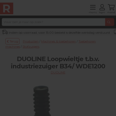
menu
login
mand
Indien op voorraad, voor 15:00 besteld is dezelfde werkdag verstuurd
Terug
Producten
/
Machines & toebehoren
/
Toebehoren
machines
/
Stofzuigers
DUOLINE Loopwieltje t.b.v.
industriezuiger B34/ WDE1200
DUOLINE