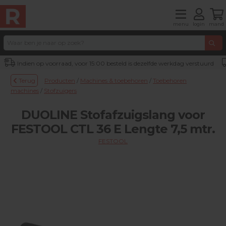
menu
login
mand
Indien op voorraad, voor 15:00 besteld is dezelfde werkdag verstuurd
Terug
Producten
/
Machines & toebehoren
/
Toebehoren
machines
/
Stofzuigers
DUOLINE Stofafzuigslang voor
FESTOOL CTL 36 E Lengte 7,5 mtr.
FESTOOL