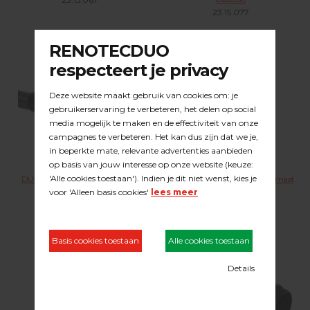
23.15.077
DUSTCARE verlengkoppeling Ø 51
DUSTCARE adapter grijs buitenmaat
mm
Ø 54 mm.
23.15.078
23.15.068