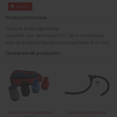
Bestellen
Productinformatie
Duoline stofzuigerslang
Geschikt voor de Festool CTL 36 in combinatie
met de eindloze bandschuurmachines Ø 51 mm.
Gerelateerde producten
NUMATIC tas incl. 4 koppelstukken
NUMATIC dubbel stofafzuigset
Dustcare
23.15.067