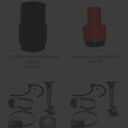
DUOLINE adapter zwart buitenmaat
Dustcare adapter rood K&T SDT180
Ø 58 mm.
23.15.371
23.15.370