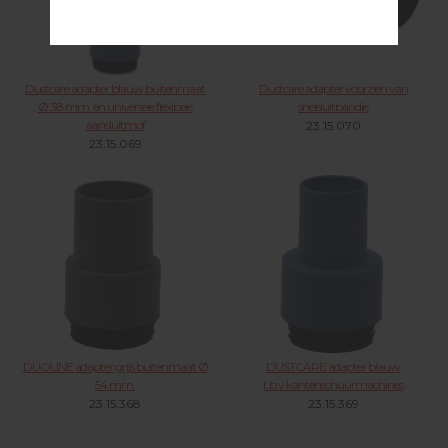
Dustcare adapter blauw buitenmaat
Dustcare adapter voorzien van
Ø 38 mm. en universele flexibele
snelsluitbandje
aansluitmof
23.15.070
23.15.069
DUOLINE adapter grijs buitenmaat Ø
DUSTCARE adapter blauw
54 mm.
t.b.v.kantenschuurmachines
23.15.368
23.15.369