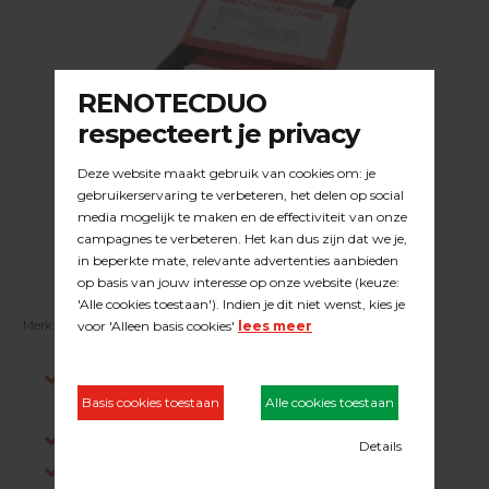
Merk:
DUOLINE
| Artikelnummer:
23.09.050
Indien op voorraad, voor 15:00 besteld is
dezelfde werkdag verstuurd.
Gratis verzending in NL vanaf €200,-
Log in om prijzen te zien.