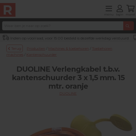
menu
login
mand
Indien op voorraad, voor 15:00 besteld is dezelfde werkdag verstuurd
Terug
Producten
/
Machines & toebehoren
/
Toebehoren
machines
/
Kantenschuurder
DUOLINE Verlengkabel t.b.v.
kantenschuurder 3 x 1,5 mm. 15
mtr. oranje
DUOLINE