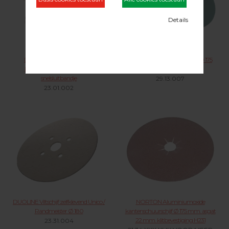
DUOLINE stofzak klein t.b.v.
Klitschijf Randmeister/ Unico Ø 175
kantenschuurmachines incl
mm.
snelsluitbandje
29.13.007
23.01.002
DUOLINE Viltschijf zelfklevend Unico /
NORTON Aluminiumoxide
Randmeister Ø 180
kantenschuurschijf Ø 175 mm. asgat
22 mm. klitbevestiging H231
23.31.004