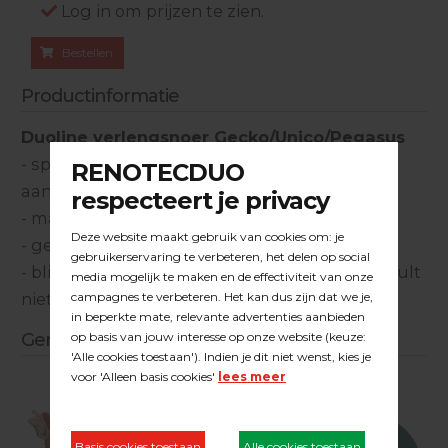
Log in om prijzen te zien.
Bestellen
Productinformatie
Duoline verlengsnoer Gecko/Unico/Pegasus
- speciaal vervaardigd voor het minimaal
aanhechten van lijmen
- maximaal rendement van stroomtoevoer
- geen streepvorming op de vloer
- blijft soepel in koude omstandigheden en krult
niet
Gerelateerde producten