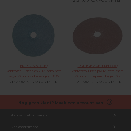
21.34.XXX KLIK VOOR MEER
NORTON Blue Fire
NORTON Aluminiumoxide
kantenschuurschijven Ø 175 mm. met
kantenschuurschijf Ø 175 mm. asgat
asgat 22 mm. klitbevestiging H835
22 mm. op papierendrager H231
21.47.XXX KLIK VOOR MEER
21.32.XXX KLIK VOOR MEER
Nog geen klant? Maak een account aan.
Nieuwsbrief ontvangen
Ons assortiment
Aanmelden nieuwsbrief