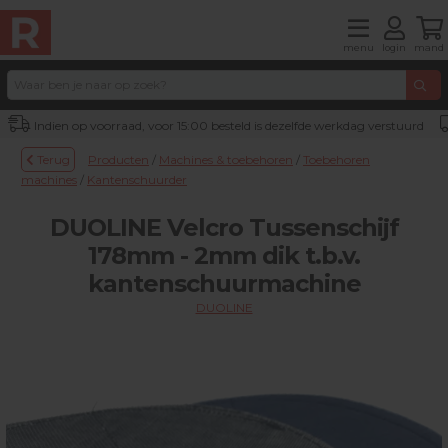
menu
login
mand
Indien op voorraad, voor 15:00 besteld is dezelfde werkdag verstuurd
Terug
Producten
/
Machines & toebehoren
/
Toebehoren
machines
/
Kantenschuurder
DUOLINE Velcro Tussenschijf
178mm - 2mm dik t.b.v.
kantenschuurmachine
DUOLINE