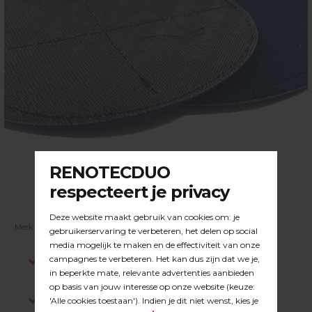
Merk:
DUOLINE
| Artikelnummer:
23.31.003
Indien op voorraad, voor 15:00 besteld is
dezelfde werkdag verstuurd.
Gratis verzending in NL vanaf €200,-