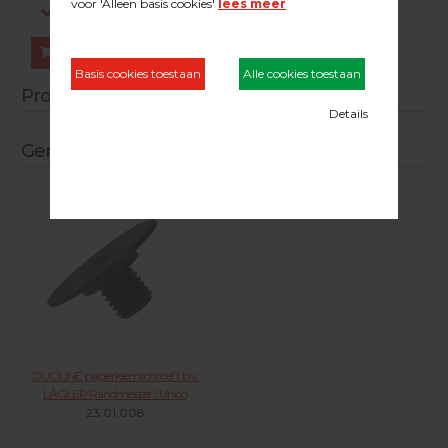
Log in om prijzen te zien.
Bestellen
Productinformatie
Gerelateerde producten
DUOLINE papierklemschroef t.b.v.
LÄGLER Randmeister / Unico
23.01.008