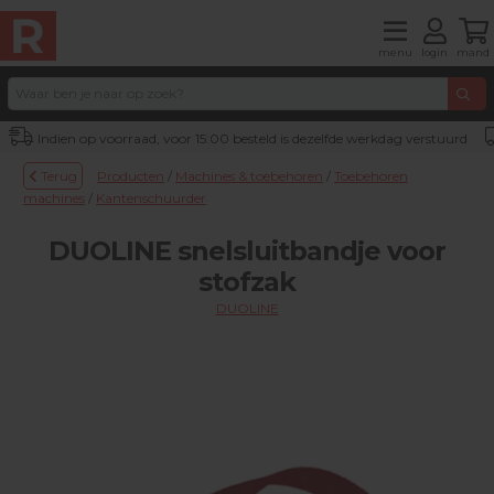
menu
login
mand
Indien op voorraad, voor 15:00 besteld is dezelfde werkdag verstuurd
Terug
Producten
/
Machines & toebehoren
/
Toebehoren
machines
/
Kantenschuurder
DUOLINE snelsluitbandje voor
stofzak
DUOLINE