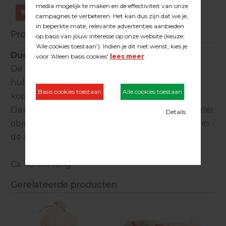
Bestellen
Productinformatie
Duoline snelsluitband
De duoline snelsluitband is het slimme
hulpmiddel om snel stofzakken lekdicht te
koppelen aan schuurmachines.
Daarnaast ideaal voor het vastzetten van allerlei
objecten zoals compressor, boenmachine e.d. in
de auto.
Ca. 42 cm lang.
Gerelateerde producten