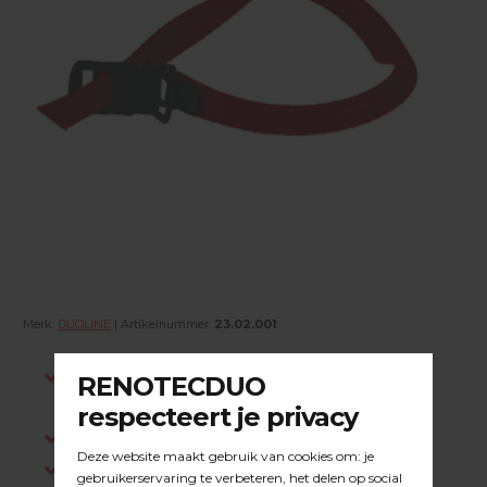
Merk:
DUOLINE
| Artikelnummer:
23.02.001
Indien op voorraad, voor 15:00 besteld is
dezelfde werkdag verstuurd.
Gratis verzending in NL vanaf €200,-
Log in om prijzen te zien.