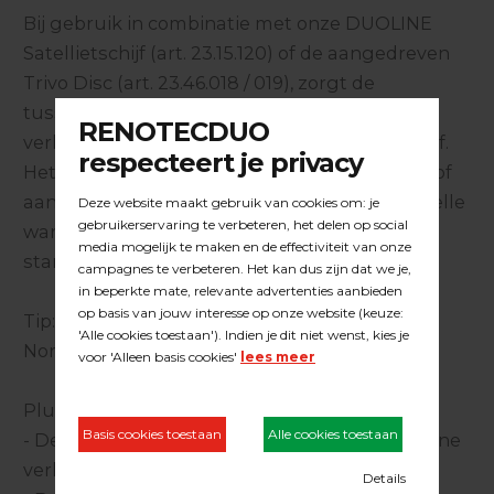
Bij gebruik in combinatie met onze DUOLINE
Satellietschijf (art. 23.15.120) of de aangedreven
Trivo Disc (art. 23.46.018 / 019), zorgt de
tussenpad voor een perfect krasbeeld en
verlengt het de levensduur van de steunschijf.
Het voorkomt tevens verkleven van schuurstof
aan het schuurmateriaal en heeft door de snelle
warmte afvoer direct positieve invloed op de
standtijd van het schuurmedium.
Tip: Gebruik dit product in combinatie met
Norton Keraweb, keramisch schuurvlies!
Pluspunten samengevat:
- Dempingselement dat 'stuiteren' van machine
verhelpt