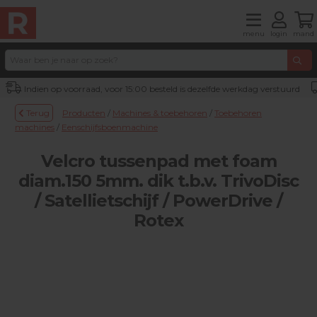
menu
login
mand
Indien op voorraad, voor 15:00 besteld is dezelfde werkdag verstuurd
Terug
Producten
/
Machines & toebehoren
/
Toebehoren
machines
/
Eenschijfsboenmachine
Velcro tussenpad met foam
diam.150 5mm. dik t.b.v. TrivoDisc
/ Satellietschijf / PowerDrive /
Rotex