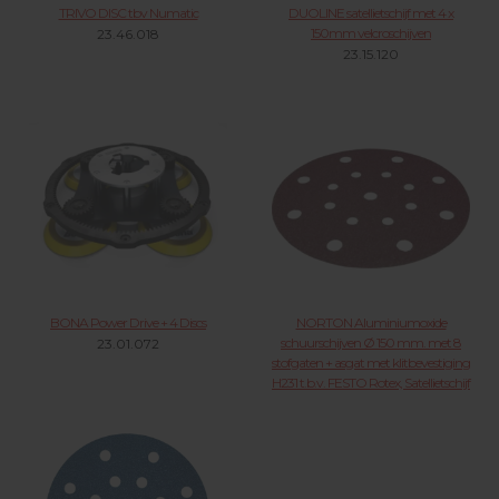
TRIVO DISC tbv Numatic
DUOLINE satellietschijf met 4 x
150mm velcroschijven
23.46.018
23.15.120
BONA Power Drive + 4 Discs
NORTON Aluminiumoxide
schuurschijven Ø 150 mm. met 8
23.01.072
stofgaten + asgat met klitbevestiging
H231 t.b.v. FESTO Rotex, Satellietschijf
21.35.XXX KLIK VOOR MEER