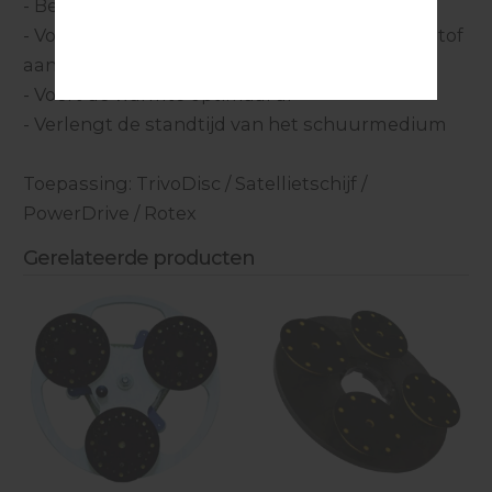
- Beschermt de steunschijven
- Voorkomt verkleven / vernetten van schuurstof
aan het schuurmateriaal
- Voert de warmte optimaal af
- Verlengt de standtijd van het schuurmedium
Toepassing: TrivoDisc / Satellietschijf /
PowerDrive / Rotex
Gerelateerde producten