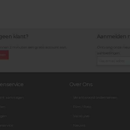
geen klant?
Aanmelden n
nnen 2 minuten een gratis account aan.
Ontvang onze nieuws
aanbiedingen.
reer
enservice
Over Ons
unt aanvragen
Verantwoord ondernemen
llen
Film / Foto
rgen
Vacatures
rservice
Nieuws