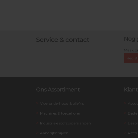
Nog 
Service & contact
Maak bi
Regist
Ons Assortiment
Klant
Vloeronderhoud & oliefris
Acco
Machines & toebehoren
Beste
Industriele stofzuigerslangen
Bezo
Aandrijfschijven
Retou