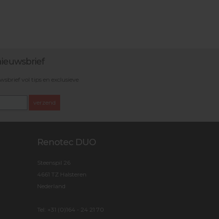
ieuwsbrief
brief vol tips en exclusieve
verzend
Renotec DUO
Steenspil 26
4661 TZ Halsteren
Nederland
Tel:
+31 (0)164 - 24 21 70