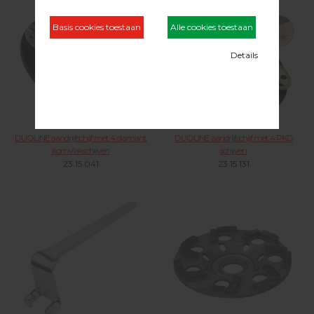
DUOLINE aandrijfschijf met 4 diamant
DUOLINE aandrijfschijf met 4 PKD
komvlakschijven
schijven
23.15.041
23.15.131