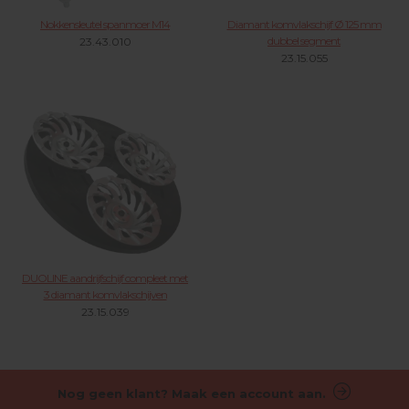
Nokkensleutel spanmoer M14
Diamant komvlakschijf Ø 125 mm
dubbel segment
23.43.010
23.15.055
DUOLINE aandrijfschijf compleet met
3 diamant komvlakschijven
23.15.039
Nog geen klant? Maak een account aan.