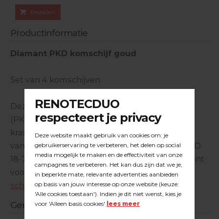
Bestellen
Productinformatie
Diamant PKD komschijf goud
Set van 4 komschijven.
Deze Polykristallijne diamant slijpkommen
(PKD) zijn ontworpen voor het creëren van
krasvorming op epoxyharsen en verflagen ed.
van ondergronden. Geschikt voor op de Flex LD
18-7 betonschuurmachine, of als los component
voor de
Duoline aandrijfschijf met 4 PKD
schijven
.
Gerelateerde producten