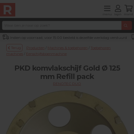
menu
login
mand
Indien op voorraad, voor 15:00 besteld is dezelfde werkdag verstuurd
Terug
Producten
/
Machines & toebehoren
/
Toebehoren
machines
/
Eenschijfsboenmachine
PKD komvlakschijf Gold Ø 125
mm Refill pack
RENOTEC DUO