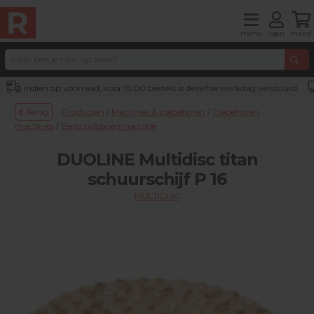
menu
login
mand
Indien op voorraad, voor 15:00 besteld is dezelfde werkdag verstuurd
Terug
Producten
/
Machines & toebehoren
/
Toebehoren
machines
/
Eenschijfsboenmachine
DUOLINE Multidisc titan
schuurschijf P 16
MULTIDISC