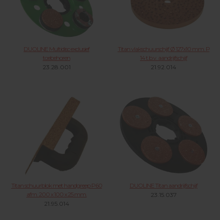
DUOLINE Multidisc exclusief
Titan vlakschuurschijf Ø 127x10 mm. P
toebehoren
14 t.b.v. aandrijfschijf
23.28.001
21.92.014
Titan schuurblok met handgreep P60
DUOLINE Titan aandrijfschijf
afm. 200 x 100 x 25 mm.
23.15.037
21.95.014