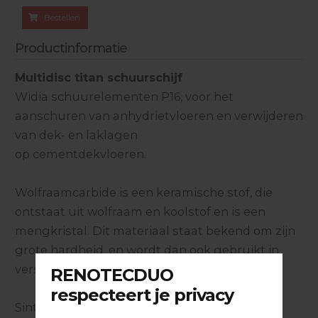
Bestellen
Productinformatie
Multidisc titan schuurschijf
Widia schuurelementen P16, voor het
aanschuren van anhydrietvloeren en verwijderen
van dek- en laklagen
op cementdekvloeren.
Wolfraamcarbide is een keramische stof, die
ontstaat uit wolfraam en koolstof en is een
mengkristal. Dit materiaal staat bekend om zijn
grote hardheid, en wordt dan ook gebruikt in
verspanende gereedschappen.
Sinteren: Bij het sinteren verhit men