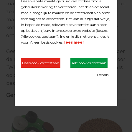
materiaalkorrels tot op een temperatuur waarop
ze net nog niet smelten (= 3200°C). Op die
manier groeien de contactpunten tussen de
korrels, waardoor een zeer hard materiaal kan
ontstaan.
Gesinterde wolfraamcarbide staat bekend onder
de naam Widia, dat afgeleid is van het Duits voor
“Wie Diamant” (vertaling: "zoals diamant"). En is
op diamant na het hardste materiaal dat er
bestaat.
Gerelateerde producten