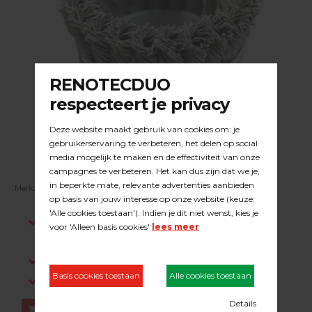
Merk:
DUOLINE
| Artikelnummer:
21.83.001
Indien op voorraad, voor 15:00 besteld is
dezelfde werkdag verstuurd.
Gratis verzending in NL vanaf €200,-
Log in om prijzen te zien.
Bestellen