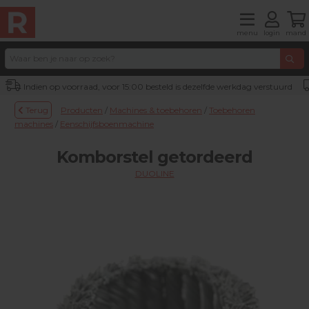
menu
login
mand
Indien op voorraad, voor 15:00 besteld is dezelfde werkdag verstuurd
Terug
Producten
/
Machines & toebehoren
/
Toebehoren
machines
/
Eenschijfsboenmachine
Komborstel getordeerd
DUOLINE