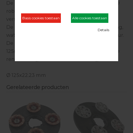
De hoge dichtheid en de modellering van de 9
robuuste segmenten resulteert in een snelle
verspaning met een uitmuntend resultaat.
De 8 open ringen zorgen voor optimale koeling,
wat ook zorg draagt voor een lange levensduur.
De individuele schijven met een diameter van
125mm zijn tevens geschikt voor zogenaamde
renovatie slijpmachines of haakse slijpers
Ø 125x22.23 mm
Gerelateerde producten