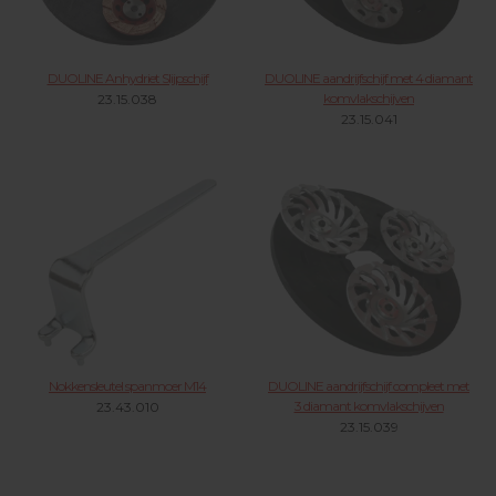
DUOLINE Anhydriet Slijpschijf
DUOLINE aandrijfschijf met 4 diamant
komvlakschijven
23.15.038
23.15.041
Nokkensleutel spanmoer M14
DUOLINE aandrijfschijf compleet met
3 diamant komvlakschijven
23.43.010
23.15.039