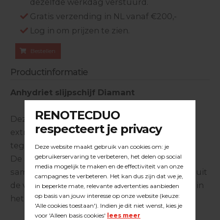
dezelfde werkdag verstuurd.
Gratis verzending in NL vanaf €200,-
Log in om prijzen te zien.
Bestellen
Productinformatie
Anhydriet slijpschijf Diamant
Deze slijpschijf kan worden ingezet om de
extreem harde Anhydriet vloeren van
tegenwoordig in snel tempo aan te schuren.
De schijf is met zorg getest in de praktijk in
samenwerking met gerenommeerde spelers uit
de vloerenbranche welke gespecialiseerd zijn in
het schuren en voorbewerken van vloeren.