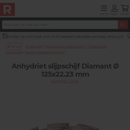
menu
login
mand
Indien op voorraad, voor 15:00 besteld is dezelfde werkdag verstuurd
Terug
Producten
/
Machines & toebehoren
/
Toebehoren
machines
/
Eenschijfsboenmachine
Anhydriet slijpschijf Diamant Ø
125x22.23 mm
RENOTEC DUO