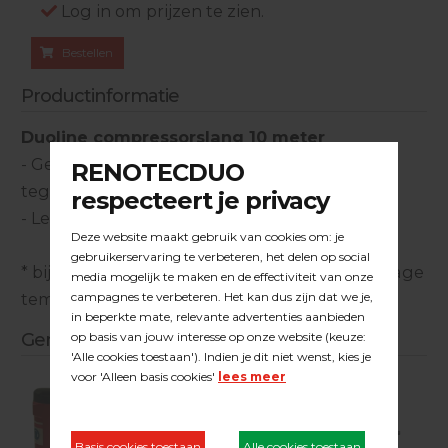
Log in om prijzen te zien.
Bestellen
Productinformatie
Duoline compressorslang 10 meter
- Gewapende luchtslang in rubber, bestand
tegen 12 bar
- Leverbaar in diverse koppelingen (maten)
* bijzondere eigenschap: blijft soepel, ook bij lage
temperaturen (dus eenvoudig op te rollen)
Gerelateerde producten