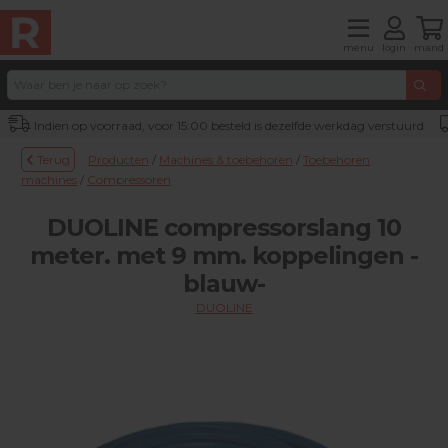
menu
login
mand
Indien op voorraad, voor 15:00 besteld is dezelfde werkdag verstuurd
Terug
Producten
/
Machines & toebehoren
/
Toebehoren
machines
/
Compressoren
DUOLINE compressorslang 10
meter. met 9 mm. koppelingen -
blauw-
DUOLINE