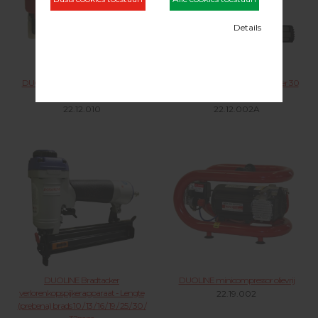
DUOLINE JA-Microbradtacker incl.
DUOLINE® JA-Microbradtacker 30
Neusstuk
mm.
22.12.010
22.12.002A
DUOLINE Bradtacker
DUOLINE minicompressor olievrij
verlorenkopspijkerapparaat - Lengte
22.19.002
(prebena) brads 10 / 13 / 16 / 19 / 25 / 30 /