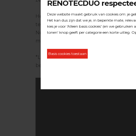
Het product is een Duoline upgrade welk
technische dienst gemonteerd kan word
Neem dan contact met ons op, samen ki
mogelijkheden.
*Let op, de Protect-R is alleen te monte
beschermkap van de Hummel gelijk is 