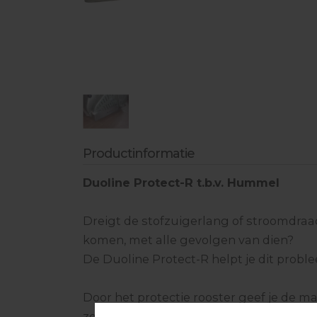
Industriële Stofzuigerslangen
Aandrijfschijven
Vochtmeten & toebehoren
Lijmen & hechtmateriaal
Egaliseren & toebehoren
Bescherming
Productinformatie
Handgereedschappen
Duoline Protect-R t.b.v. Hummel
Dreigt de stofzuigerlang of stroomdraa
komen, met alle gevolgen van dien?
De Duoline Protect-R helpt je dit proble
Door het protectie rooster geef je de 
zeer effectieve upgrade.