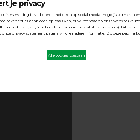
e bij ons in de
en. Heb je vragen?
jken we naar de
ren indien de
aan bovenstaande foto*