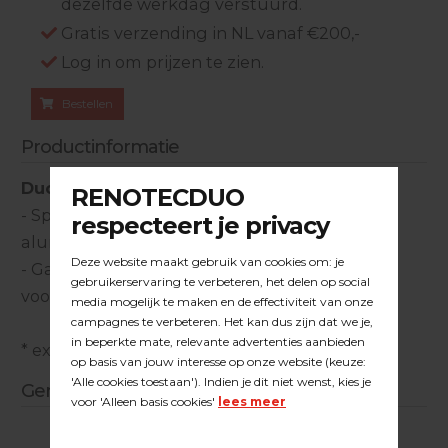
dezelfde werkdag verstuurd.
Gratis verzending in NL vanaf €200,-
Log in om prijzen te zien.
Bestellen
Productinformatie
Duoline adapter tbv Bona/Orebro
- Speciaal vervaardigd uit hoogwaardig
aluminium
- Garandeert een optimale schuifpassing en
voorkomt beschadigingen aan de schuuras
* exclusief borstel
Gerelateerde producten