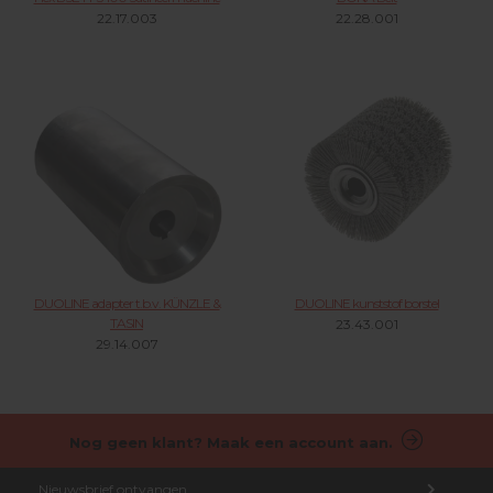
22.17.003
22.28.001
DUOLINE adapter t.b.v. KÜNZLE &
DUOLINE kunststof borstel
TASIN
23.43.001
29.14.007
Nog geen klant? Maak een account aan.
Nieuwsbrief ontvangen