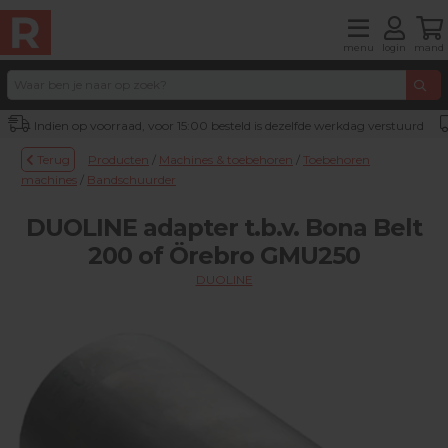
menu
login
mand
Indien op voorraad, voor 15:00 besteld is dezelfde werkdag verstuurd
Terug
Producten
/
Machines & toebehoren
/
Toebehoren
machines
/
Bandschuurder
DUOLINE adapter t.b.v. Bona Belt
200 of Örebro GMU250
DUOLINE