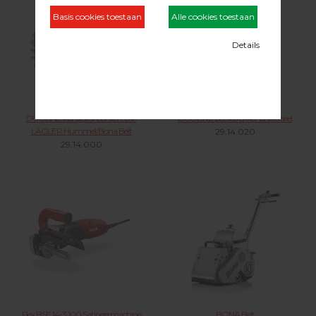
DUOLINE kunststof borstel t.b.v.
DUOLINE poelietrekker universeel
LÄGLER Hummel/Bona Belt
29.14.020
29.14.000
Flex BSE 14-3 100 Satineermachine
BONA Belt