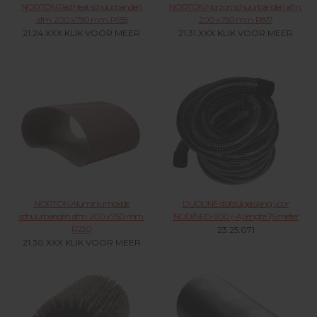
NORTON Red Heat schuurbanden
NORTON Norzon schuurbanden afm.
afm. 200 x 750 mm. R955
200 x 750 mm. R817
21.24.XXX KLIK VOOR MEER
21.31.XXX KLIK VOOR MEER
NORTON Aluminiumoxide
DUOLINE stofzuigerslang voor
schuurbanden afm. 200 x 750 mm.
NDD/NED-900 (-A) lengte 7,5 meter
R230
23.25.071
21.30.XXX KLIK VOOR MEER