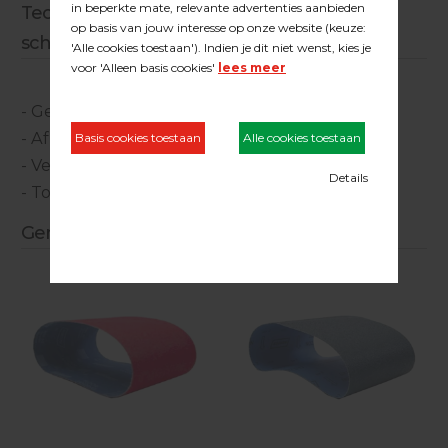
Technische specificaties parket
schuurmachine:
- Gewicht parketschuurmachine: 83,5 kg.
- Afm. schuurband: 200 x 750 mm.
- Vermogen: 230 V, 50Hz, 2500 W
- Toerental: 2100 tr/min.
Gerelateerde producten