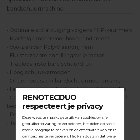
bandschuurmachine
- Optimale stofafzuiging volgens FHP-keurmerk
- Krachtige motor voor hoog rendement
- Voorzien van Poly-V aandrijfriem
- Fluisterzachte en trillingsvrije motor
- Traploos instelbare schuurdruk
- Hoog schuurvermogen
- Onderhoudsarm bandschuurmechanisme
- Lage onderhoudskosten door multi modules
- Gepatenteerd liftmechanisme voor maximaal
bedieningsgemak
- Eenvoudig te demonteren voor transport
- Te transporteren op de transportkar