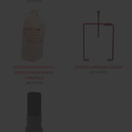
23.01.010
DUOLINE stofzak groot t.b.v.
DUOLINE poelietrekker universeel
parketschuurmachines incl
29.14.020
snelsluitband
23.01.001