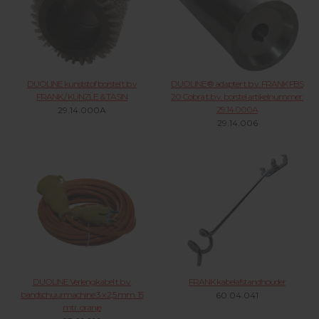
DUOLINE kunststof borstel t.b.v
DUOLINE® adapter t.b.v. FRANK FBS
FRANK / KÜNZLE & TASIN
20 Cobra t.b.v. borstel artikelnummer:
29.14.000A
29.14.000A
29.14.006
DUOLINE Verlengkabel t.b.v.
FRANK kabelafstandhouder
bandschuurmachine 3 x 2,5 mm. 15
60.04.041
mtr. oranje