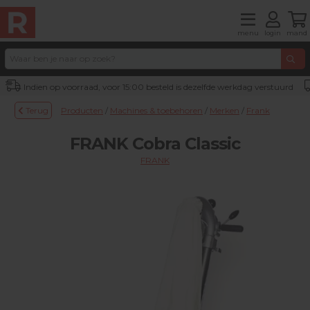
menu
login
mand
Indien op voorraad, voor 15:00 besteld is dezelfde werkdag verstuurd
Terug
Producten
/
Machines & toebehoren
/
Merken
/
Frank
FRANK Cobra Classic
FRANK