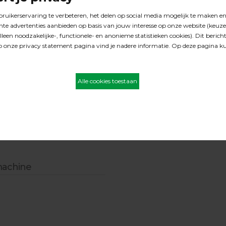
langere levensduur dan
ermachine
ine
andig gebruik
borstel
rmachine