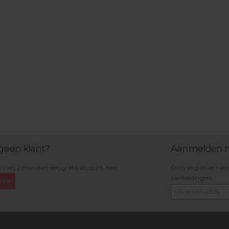
geen klant?
Aanmelden n
nnen 2 minuten een gratis account aan.
Ontvang onze nieuws
aanbiedingen.
reer