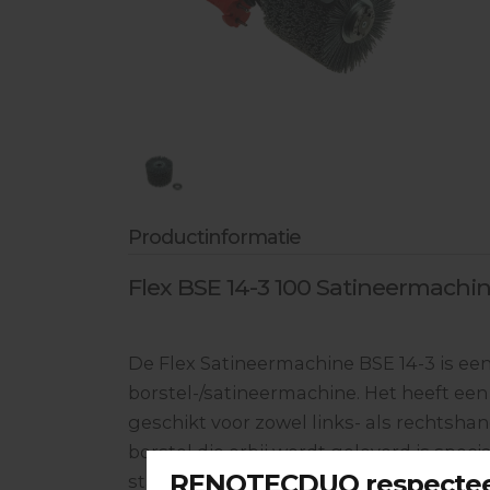
Industriële Stofzuigerslangen
Aandrijfschijven
Vochtmeten & toebehoren
Lijmen & hechtmateriaal
Egaliseren & toebehoren
Bescherming
Productinformatie
Handgereedschappen
Flex BSE 14-3 100 Satineermachin
De Flex Satineermachine BSE 14-3 is e
borstel-/satineermachine. Het heeft een 
geschikt voor zowel links- als rechtsha
borstel die erbij wordt geleverd is spe
stabiliteit te creëren en komt dichterbij