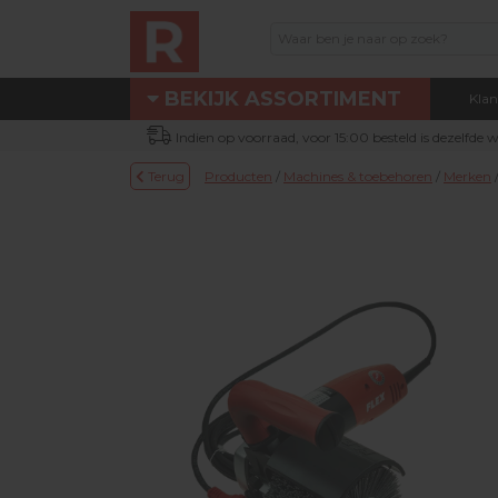
BEKIJK ASSORTIMENT
Klan
Assortiment
Indien op voorraad, voor 15:00 besteld is dezelfde
Eigen technische dienst
Terug
Producten
/
Machines & toebehoren
/
Merken
Nieuw bij Renotec Duo
Actie / Outlet producten
Machines & toebehoren
Occasion machines
DUOLINE® producten
Schuur- & verbruiksmateriaal
Parketolie & parketlak
Oliefris & Vloeronderhoud