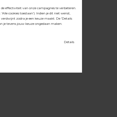
borstel
23.43.004