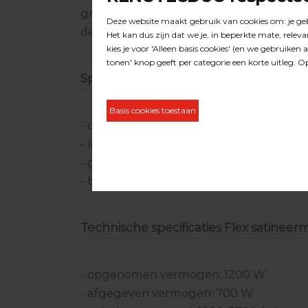
grotere diameter heeft de borstel een 
de standaard geleverde borstel.
Specificaties Flex BSE 14-3 100 satine
- compacte hand borstel-/satineermach
- instelbaar toerental
- geschikt voor zowel links- als rechtsh
- bij uitstek geschikt voor de kunststof 
Technische specificaties Flex satinee
- opgenomen vermogen: 1200 W
- afgegeven vermogen: 700 W