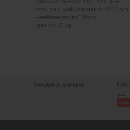
- onbelast toerental: 1200-3700 /min.
- maximale werkdiameter van Ø 115mm
- werkbreedte van 100mm
- gewicht: 3,1 kg.
Nog 
Service & contact
Maak bi
Regist