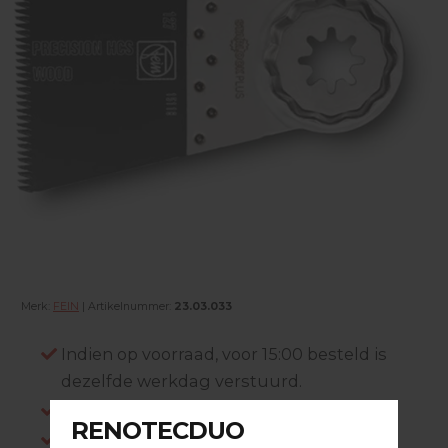
Merk:
FEIN
| Artikelnummer:
23.03.033
Indien op voorraad, voor 15:00 besteld is
dezelfde werkdag verstuurd.
Gratis verzending in NL vanaf €200,-
Log in om prijzen te zien.