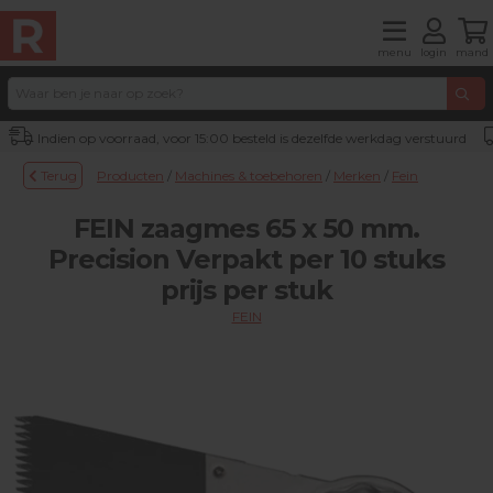
menu
login
mand
Indien op voorraad, voor 15:00 besteld is dezelfde werkdag verstuurd
Terug
Producten
/
Machines & toebehoren
/
Merken
/
Fein
FEIN zaagmes 65 x 50 mm.
Precision Verpakt per 10 stuks
prijs per stuk
FEIN