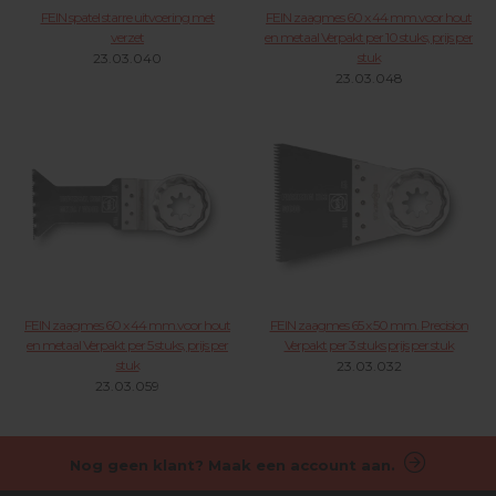
FEIN spatel starre uitvoering met
FEIN zaagmes 60 x 44 mm.voor hout
verzet
en metaal Verpakt per 10 stuks, prijs per
stuk
23.03.040
23.03.048
FEIN zaagmes 60 x 44 mm.voor hout
FEIN zaagmes 65 x 50 mm. Precision
en metaal Verpakt per 5 stuks, prijs per
Verpakt per 3 stuks prijs per stuk
stuk
23.03.032
23.03.059
Nog geen klant? Maak een account aan.