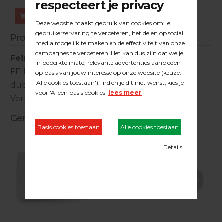
Bestellen
Productinformatie
Fein zaagmes Precision
FEIN zaagmes 65 x 50 mm. -breed- Precision-
dubbeltands (Japans)
Verpakt per 10 stuks - prijs per stuk
Gerelateerde producten