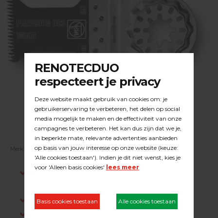
Merk:
FEIN
| Artikelnummer:
23.03.029
Indien op voorraad, voor 15:00 besteld is
dezelfde werkdag verstuurd.
Gratis verzending in NL vanaf €200,-
Log in om prijzen te zien.