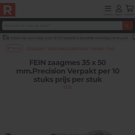
menu
login
mand
Indien op voorraad, voor 15:00 besteld is dezelfde werkdag verstuurd
Terug
Producten
/
Machines & toebehoren
/
Merken
/
Fein
FEIN zaagmes 35 x 50
mm.Precision Verpakt per 10
stuks prijs per stuk
FEIN