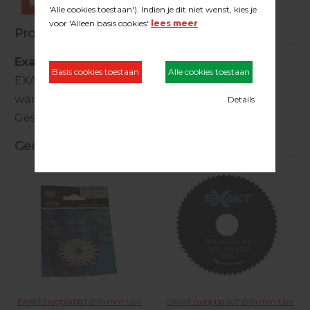
Bestellen
Productinformatie
Exakt zaagblad
EXAKT zaagblad diamant Ø 54 mm. t.b.v.
wandtegels
Geschikt voor de Exakt 14 machine.
Gerelateerde producten
EXAKT zaagblad 18T Ø 54 mm. t.b.v.
EXAKT zaagblad 60T Ø 54 mm. t.b.v.