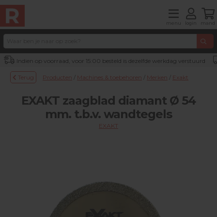
menu
login
mand
Indien op voorraad, voor 15:00 besteld is dezelfde werkdag verstuurd
Terug
Producten
/
Machines & toebehoren
/
Merken
/
Exakt
EXAKT zaagblad diamant Ø 54
mm. t.b.v. wandtegels
EXAKT