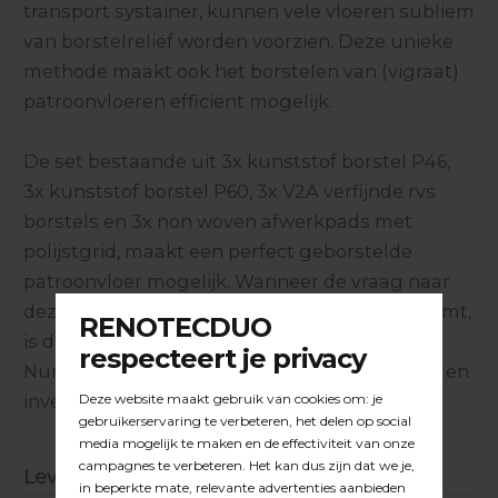
transport systainer, kunnen vele vloeren subliem
van borstelreliëf worden voorzien. Deze unieke
methode maakt ook het borstelen van (vigraat)
patroonvloeren efficiënt mogelijk.
De set bestaande uit 3x kunststof borstel P46,
3x kunststof borstel P60, 3x V2A verfijnde rvs
borstels en 3x non woven afwerkpads met
polijstgrid, maakt een perfect geborstelde
patroonvloer mogelijk. Wanneer de vraag naar
deze bewerkingsmethode regelmatig voorkomt,
is dit in combinatie met de Trivo Disc en de
Numatic HFM 1515G een geweldige oplossing en
investering.
Leveringsomvang Trivo Disc Borstelset