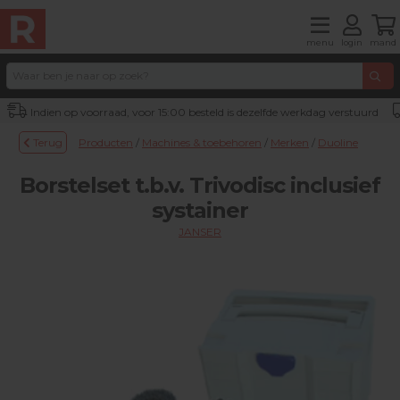
menu
login
mand
Indien op voorraad, voor 15:00 besteld is dezelfde werkdag verstuurd
Terug
Producten
/
Machines & toebehoren
/
Merken
/
Duoline
Borstelset t.b.v. Trivodisc inclusief
systainer
JANSER