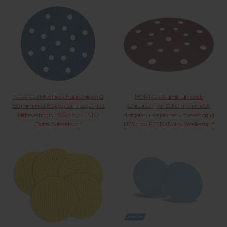
NORTON Blue Fire schuurschijven Ø
NORTON Aluminiumoxide
150 mm. met 8 stofgaten + asgat met
schuurschijven Ø 150 mm. met 8
klitbevestiging H835 t.b.v. FESTO
stofgaten + asgat met klitbevestiging
Rotex, Satellietschijf
H231 t.b.v. FESTO Rotex, Satellietschijf
21.37.XXX KLIK VOOR MEER
21.35.XXX KLIK VOOR MEER