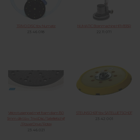
TRIVO DISC tbv Numatic
NUMATIC Boenmachine HFM1515R
23.46.018
22.11.071
Velcro tussenpad met foam diam.150
STEUNSCHIJF tbv SATELLIETSCHIJF
5mm. dik t.b.v. TrivoDisc / Satellietschijf
23.42.001
/ PowerDrive / Rotex
23.46.021