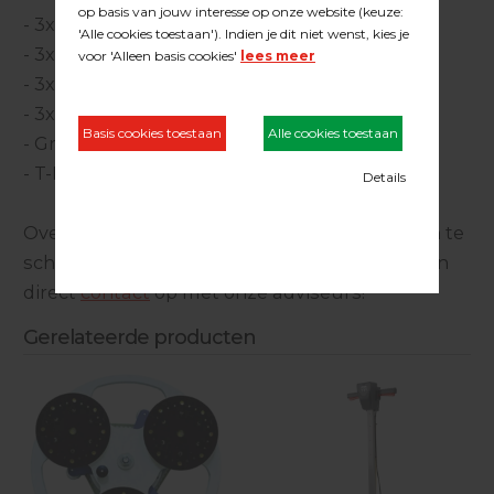
- 3x Borstel P46
- 3x Borstel p60
- 3x Borstel V2A (RVS)
- 3x Non woven afwerkpads met polijstgrid
- Grip handschoenen met nop
- T-Loc transport systainer
Overweeg je om een Trivo Disc borstelset aan te
schaffen of wil je vrijblijvend advies? Neem dan
direct
contact
op met onze adviseurs!
Gerelateerde producten