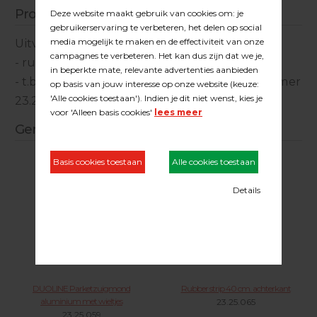
Productinformatie
Uitvoering
- rubber strip 45 cm. lang
- t.b.v. parketzuigmond voorkant (artikelnummer
23.25.059 en 23.01.047)
Gerelateerde producten
DUOLINE Parketzuigmond
Rubber strip 40 cm. achterkant
aluminium met wieltjes
23.25.065
23.25.059