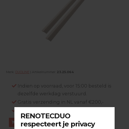
Merk:
DUOLINE
| Artikelnummer:
23.25.064
Indien op voorraad, voor 15:00 besteld is
dezelfde werkdag verstuurd.
Gratis verzending in NL vanaf €200,-
Log in om prijzen te zien.
Bestellen