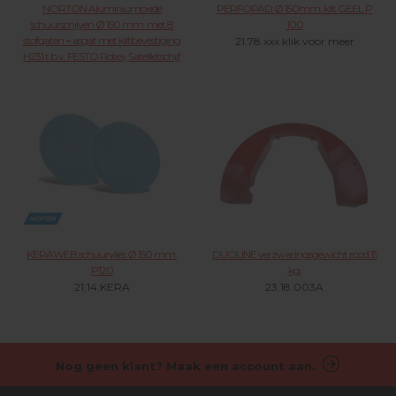
NORTON Aluminiumoxide
PERFOPAD Ø 150mm. klit GEEL P
schuurschijven Ø 150 mm. met 8
100
stofgaten + asgat met klitbevestiging
21.78.xxx klik voor meer
H231 t.b.v. FESTO Rotex, Satellietschijf
21.35.XXX KLIK VOOR MEER
KERAWEB schuurvlies Ø 150 mm.
DUOLINE verzwaringsgewicht rood 15
P120
kg.
21.14.KERA
23.18.003A
Nog geen klant? Maak een account aan.