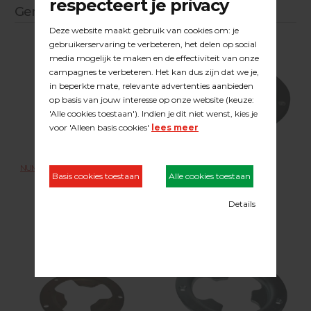
Gerelateerde producten
NUMATIC Boenmachine HFM1515R
NUMATIC adapter
22.11.071
23.15.NUM