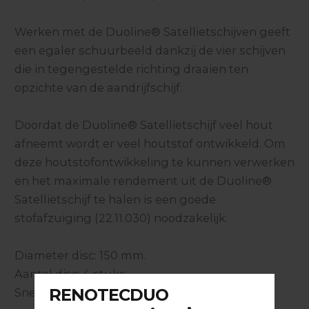
Werken met de Duoline® Satellietschijven geeft
een egaler schuurbeeld dankzij de vier schijven
die in tegengestelde richting draaien ten
opzichte van de aandrijfschijf.
Doordat de Duoline® Satellietschijf veel hout
afneemt wordt er veel houtstof ontwikkeld. Om
deze houtstofontwikkeling te kunnen verwerken
en het maximale rendement uit de Duoline®
Satellietschijf te halen is een goede
stofafzuiging (22.11.030) noodzakelijk.
Diameter disc: 150 mm.
Aantal disc: 4 stuks
Snelheid disc: meer dan 2,5 x aandrijfsnelheid