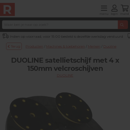
menu
login
mand
Indien op voorraad, voor 15:00 besteld is dezelfde werkdag verstuurd
Terug
Producten
/
Machines & toebehoren
/
Merken
/
Duoline
DUOLINE satellietschijf met 4 x
150mm velcroschijven
DUOLINE