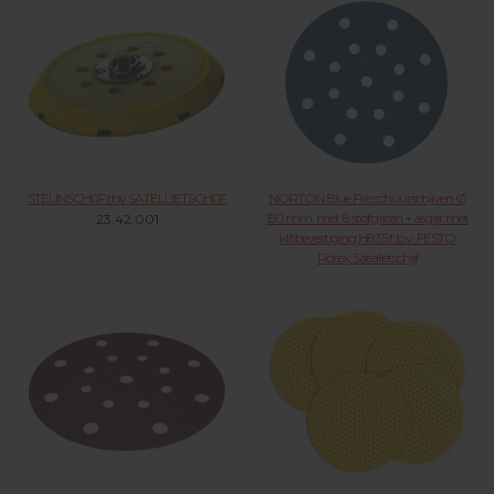
STEUNSCHIJF tbv SATELLIETSCHIJF
NORTON Blue Fire schuurschijven Ø
150 mm. met 8 stofgaten + asgat met
23.42.001
klitbevestiging H835 t.b.v. FESTO
Rotex, Satellietschijf
21.37.XXX KLIK VOOR MEER