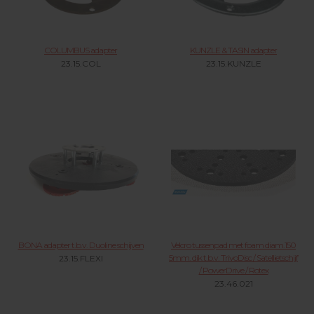
COLUMBUS adapter
KUNZLE & TASIN adapter
23.15.COL
23.15.KUNZLE
BONA adapter t.b.v. Duoline schijven
Velcro tussenpad met foam diam.150
5mm. dik t.b.v. TrivoDisc / Satellietschijf
23.15.FLEXI
/ PowerDrive / Rotex
23.46.021