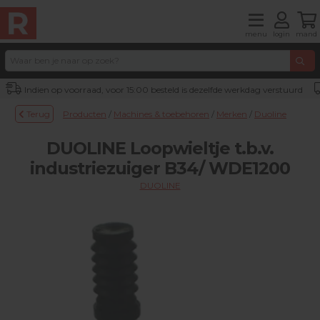
menu
login
mand
Indien op voorraad, voor 15:00 besteld is dezelfde werkdag verstuurd
Terug
Producten
/
Machines & toebehoren
/
Merken
/
Duoline
DUOLINE Loopwieltje t.b.v.
industriezuiger B34/ WDE1200
DUOLINE