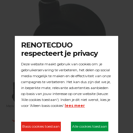
Merk:
DUOLINE
| Artikelnummer:
23.25.012
Indien op voorraad, voor 15:00 besteld is
dezelfde werkdag verstuurd.