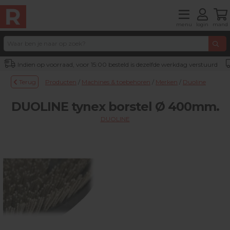
menu
login
mand
Indien op voorraad, voor 15:00 besteld is dezelfde werkdag verstuurd
Terug
Producten
/
Machines & toebehoren
/
Merken
/
Duoline
DUOLINE tynex borstel Ø 400mm.
DUOLINE