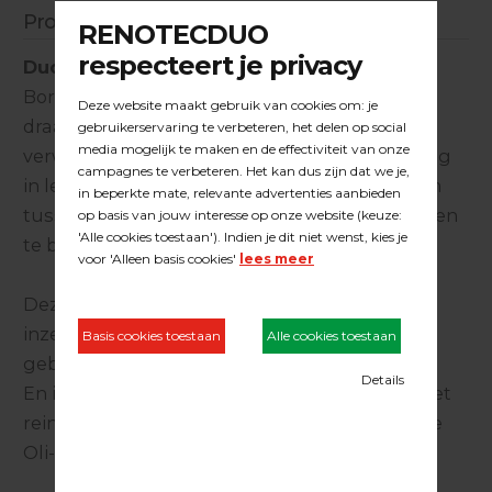
Productinformatie
Duoline tynex borstel
Borstel die opgebouwd is uit een een tynex
draadvezel, met daarin een polijstkorrel
verwerkt. De kunststof borstel is ongelijkmatig
in lengte bezet en speciaal geconstrueerd om
tussen kieren, sleuven en andere oneffenheden
te borstelen.
Deze tynex borstel heeft vele functies en
inzetbaarheid en is zowel droog als nat te
gebruiken op alle soorten ondergronden.
En in het bijzonder uitermate geschikt voor het
reinigen van terrasdelen in combinatie met de
Oli-Natura buitenreiniger.