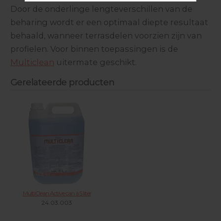
Door de onderlinge lengteverschillen van de
beharing wordt er een optimaal diepte resultaat
behaald, wanneer terrasdelen voorzien zijn van
profielen. Voor binnen toepassingen is de
Multiclean
uitermate geschikt.
Gerelateerde producten
MultiClean Active can à 5 liter
24.03.003