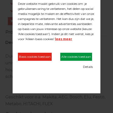
Gratis verzending in NL vanaf €200,-
Log in om prijzen te zien.
Bestellen
Productinformatie
Decoupeerzaag grof
Duoline decoupeerzaagje is voorzien van een
universeel blad voor alle houtsoorten en
houtmaterialen. Zaagbladen geschikt voor
schone, haakse zaagsnede.
Geschikt voor o.a. Makita, AEG, Bosch, Elu, Festo,
Metabo, HITACHI, FLEX