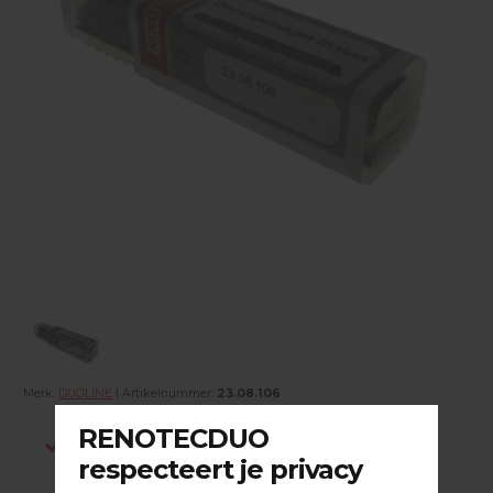
Merk:
DUOLINE
| Artikelnummer:
23.08.106
Indien op voorraad, voor 15:00 besteld is
dezelfde werkdag verstuurd.