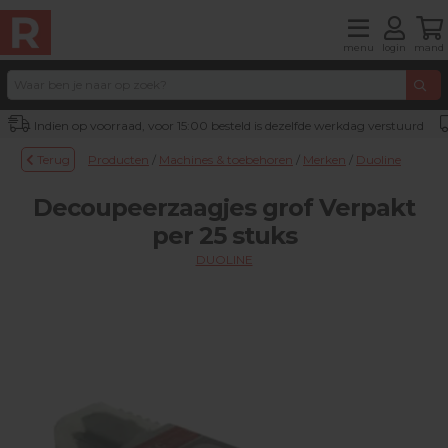
menu
login
mand
Indien op voorraad, voor 15:00 besteld is dezelfde werkdag verstuurd
Terug
Producten
/
Machines & toebehoren
/
Merken
/
Duoline
Decoupeerzaagjes grof Verpakt
per 25 stuks
DUOLINE