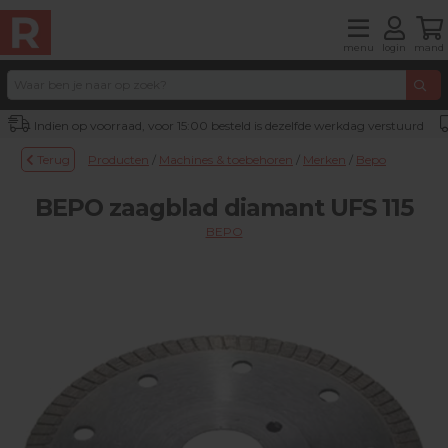
menu
login
mand
Indien op voorraad, voor 15:00 besteld is dezelfde werkdag verstuurd
Terug
Producten
/
Machines & toebehoren
/
Merken
/
Bepo
BEPO zaagblad diamant UFS 115
BEPO