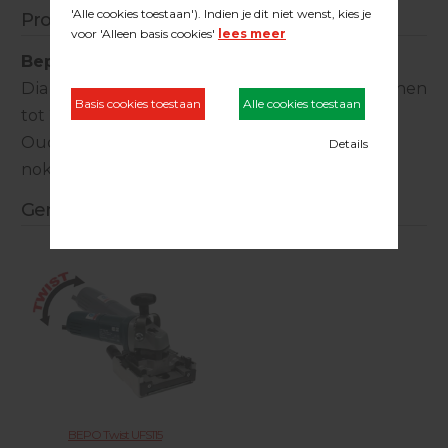
Productinformatie
Bepo zaagblad diamant
Diamant zaagblad voor tegels en stalen kozijnen
tot 2 mm. (geen aluminium).
Oud model (ovale gaatjes) voor gebruik van
nokkensleutel.
Gerelateerde producten
BEPO Twist UFS115