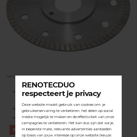
Merk:
BEPO
| Artikelnummer:
23.39.003
Indien op voorraad, voor 15:00 besteld is
dezelfde werkdag verstuurd.
Gratis verzending in NL vanaf €200,-
Log in om prijzen te zien.
Bestellen