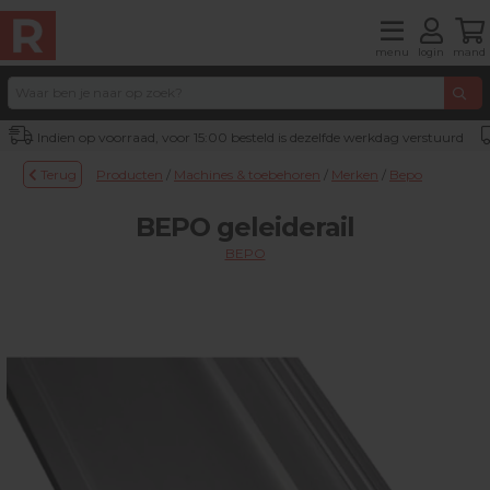
menu
login
mand
Indien op voorraad, voor 15:00 besteld is dezelfde werkdag verstuurd
Terug
Producten
/
Machines & toebehoren
/
Merken
/
Bepo
BEPO geleiderail
BEPO