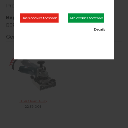
Productinformatie
Bepo geleiderail
BEPO geleiderail 700 mm.
Gerelateerde producten
BEPO Twist UFS115
22.39.001