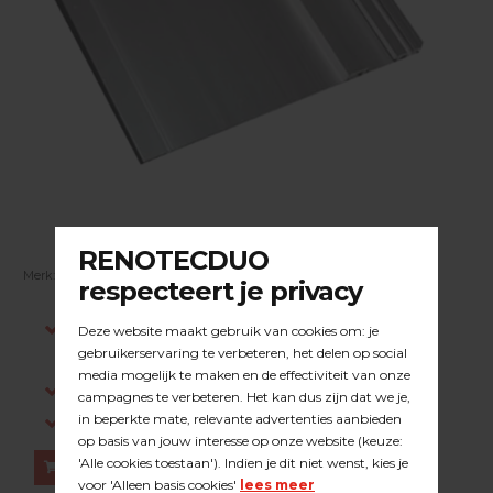
Merk:
BEPO
| Artikelnummer:
23.39.002
Indien op voorraad, voor 15:00 besteld is
dezelfde werkdag verstuurd.
Gratis verzending in NL vanaf €200,-
Log in om prijzen te zien.
Bestellen