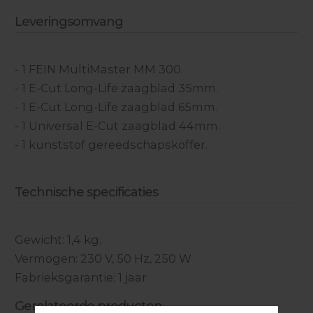
Leveringsomvang
- 1 FEIN MultiMaster MM 300.
- 1 E-Cut Long-Life zaagblad 35mm.
- 1 E-Cut Long-Life zaagblad 65mm.
- 1 Universal E-Cut zaagblad 44mm.
- 1 kunststof gereedschapskoffer.
Technische specificaties
Gewicht: 1,4 kg.
Vermogen: 230 V, 50 Hz, 250 W
Fabrieksgarantie: 1 jaar
Gerelateerde producten