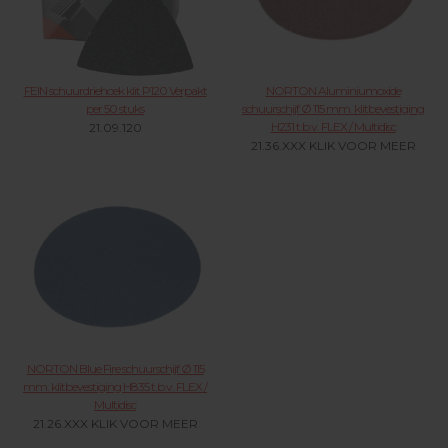
FEIN schuurdriehoek klit P120 Verpakt
NORTON Aluminiumoxide
per 50 stuks
schuurschijf Ø 115 mm. klitbevestiging
H231 t.b.v. FLEX / Multidisc
21.09.120
21.36.XXX KLIK VOOR MEER
NORTON Blue Fire schuurschijf Ø 115
mm. klitbevestiging H835 t.b.v. FLEX /
Multidisc
21.26.XXX KLIK VOOR MEER