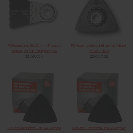
FEIN zaagmes 65 x 50 mm. Precision
FEIN steunplateau driehoek klit Prijs per
Verpakt per 5 stuks prijs per stuk
set van 2 stuks
23.03.034
23.03.002
FEIN schuurdriehoek klit P40 Verpakt
FEIN schuurdriehoek klit P60 Verpakt