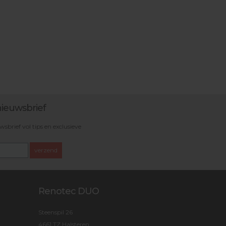
ieuwsbrief
brief vol tips en exclusieve
verzend
Renotec DUO
Steenspil 26
4661 TZ Halsteren