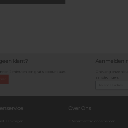
geen klant?
Aanmelden n
nnen 2 minuten een gratis account aan.
Ontvang onze nieuws
aanbiedingen.
reer
enservice
Over Ons
unt aanvragen
Verantwoord ondernemen