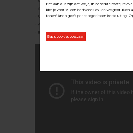
- aansluiting 9 mm. steekkoppeling
- uitstekende doordreveling
- werkdruk 6 bar
- inclusief hamer