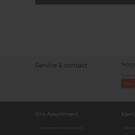
Nog 
Service & contact
Maak bi
Regist
Ons Assortiment
Klant
Vloeronderhoud & oliefris
Acco