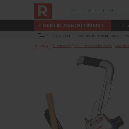
BEKIJK ASSORTIMENT
Klan
Assortiment
Indien op voorraad, voor 15:00 besteld is dezelfde
Eigen technische dienst
Terug
Producten
/
Machines & toebehoren
/
Machine
Nieuw bij Renotec Duo
Actie / Outlet producten
Machines & toebehoren
Occasion machines
DUOLINE® producten
Schuur- & verbruiksmateriaal
Parketolie & parketlak
Oliefris & Vloeronderhoud