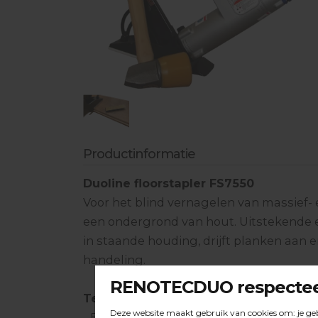
Industriële Stofzuigerslangen
Aandrijfschijven
Vochtmeten & toebehoren
Lijmen & hechtmateriaal
Egaliseren & toebehoren
Bescherming
Productinformatie
Handgereedschappen
Duoline floorstapler FS7550
Voor het blind vernagelen van massief-
een ondergrond van hout. Uitstekende 
in staande houding, drijft planken aan 
handeling.
Technische specificaties:
- BOSTITCH nieten van 25 t/m 50 mm.