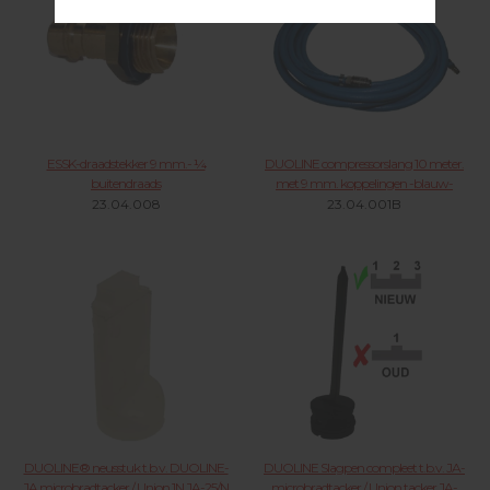
ESSK-draadstekker 9 mm.- ¼
DUOLINE compressorslang 10 meter.
buitendraads
met 9 mm. koppelingen -blauw-
23.04.008
23.04.001B
DUOLINE® neusstuk t.b.v. DUOLINE-
DUOLINE Slagpen compleet t.b.v. JA-
JA microbradtacker / Union 1N JA-25/N
microbradtacker / Union tacker JA-