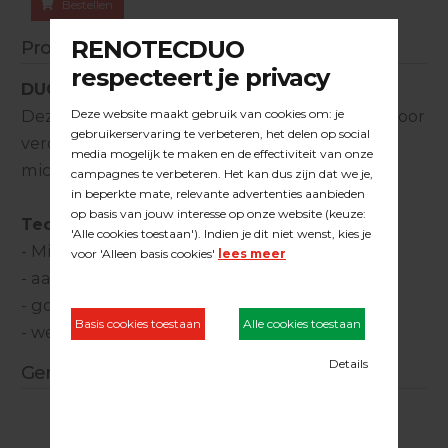
Bestellen
Productinformatie
DUOLINE JA-MICROBRAD TACKER
Deze microbradtacker is bij uitstek geschikt voor
verouderde vloeren. Door gebruik van
microbrads en microslagpen kleine wondjes
Technische specificaties Microbrad tacker:
- Microbrads DUOLINE® 12 t/m 30 mm
- aansluiting 9 mm. steekkoppeling
- goede doordreveling
- werkdruk 6 bar
Gerelateerde producten