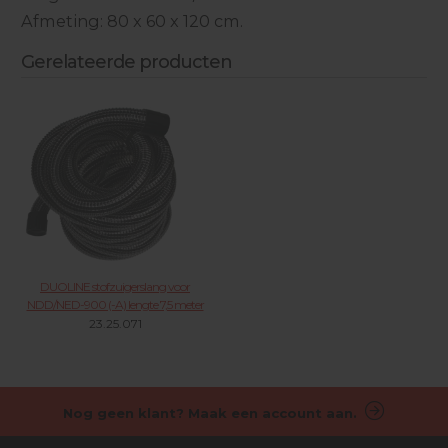
Afmeting: 80 x 60 x 120 cm.
Gerelateerde producten
DUOLINE stofzuigerslang voor
NDD/NED-900 (-A) lengte 7,5 meter
23.25.071
Nog geen klant? Maak een account aan.