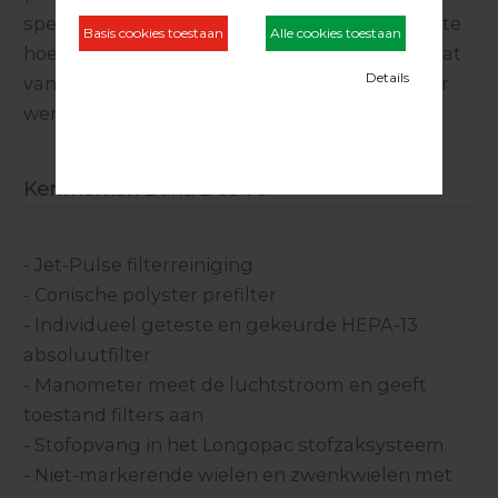
speciale eigenschap is het verwerken van grote
hoeveelheden stof met een maximaal resultaat
van stofvrij schuren. DustCare industriezuiger
werkt volgens de cycloontechniek.
Kenmerken Bona DCS 70
- Jet-Pulse filterreiniging
- Conische polyster prefilter
- Individueel geteste en gekeurde HEPA-13
absoluutfilter
- Manometer meet de luchtstroom en geeft
toestand filters aan
- Stofopvang in het Longopac stofzaksysteem
- Niet-markerende wielen en zwenkwielen met