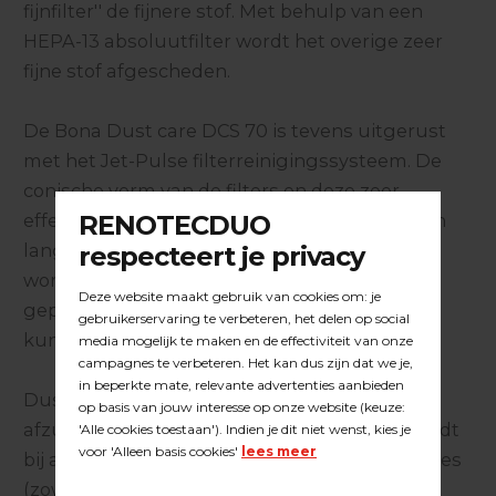
fijnfilter'' de fijnere stof. Met behulp van een
HEPA-13 absoluutfilter wordt het overige zeer
fijne stof afgescheden.
De Bona Dust care DCS 70 is tevens uitgerust
met het Jet-Pulse filterreinigingssysteem. De
conische vorm van de filters en deze zeer
effectieve reinigingsmethode garanderen een
lange filterstandtijd. Het afgescheiden stof
wordt verzameld in het longopac zaksysteem
geplaatst in een transparante tank. De filters
kunnen stofvrij worden gewisseld.
DustCare DCS 70 is een industrieel
afzuigsysteem. Dé stofzuiger die ingezet wordt
bij alle merken en types parketschuurmachines
(zowel band- als kantenschuurders). Zijn