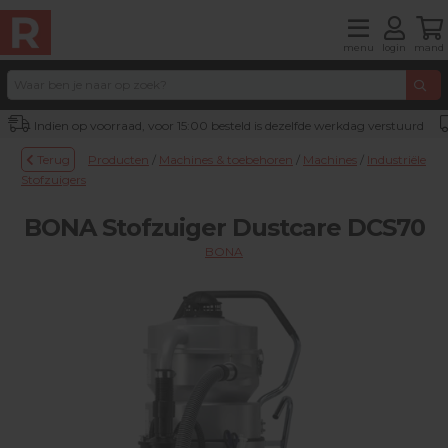
menu
login
mand
Indien op voorraad, voor 15:00 besteld is dezelfde werkdag verstuurd
Terug
Producten
/
Machines & toebehoren
/
Machines
/
Industriële
Stofzuigers
BONA Stofzuiger Dustcare DCS70
BONA